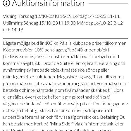
Auktionsinformation
Visning: Torsdag 12/10-23 Kl 16-19 Lördag 14/10-23 11-14.
Utlämning Söndag 15/10-23 till 19:30 Måndag 16/10-23 8-12
och 14-18
_________________________________________________________________________
Lägsta möjliga bud är 100 kr. På alla klubbade priser tillkommer
Köparprovision 10% och slagavgift på 40 kr per objekt
(inklusive moms). Vissa konstföremål kan vara belagda med
konstnärsavgift, s.k. Droit de Suite eller följerätt. Betalning och
avhämtning av inropade objekt måste ske söndag eller
måndagen efter auktionen. Magasineringsavgift kan tillkomma
på föremål som inte avhämtas inom angiven tid. Föremål som är
betalda och inte hämtade inom två månader skänkes till Lions
eller säljes, överskottet efter lagringskostnad skänks till
välgörande ändamål. Föremål som säljs på auktion är begagnade
och säljs i befintligt skick. Det ankommer på köparen att
undersöka föremålen och förvissa sig om skicket. Betalning Du
kan betala med kort på "Mina Sidor" via din internetbank, eller
med Swish, ange alltid kundnummer. Objektsbeskrivning