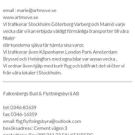
email : marie@artmove.se
www.artmove.se
Vi trafikerar Stockholm Göterborg Varberg och Malmö varje
vecka där vi kan erbjuda väldigt förmånliga transporter till våra
filialer
där kunderna själva får hämta sina varor.
Vi trafikerar även Köpenhamn London Paris Amsterdam
Bryssel och Helsingfors med egna bilar var annan vecka .
Vi ordnar även hjälp med kurir flyg och båtfrakt det sköter vi
från våra lokaler i Stockholm.
_________________________________________________________________________
Falkenbergs Bud & Flyttningsbyrå AB
tel: 0346-81639
fax: 0346-16359
email: fbg.flyttningsbyra@outlook.com
besöksadress: Cement vägen 3
postadress: Box 290 311 23 FALKENBERG