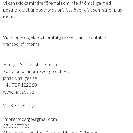
Vi kan skicka mindre föremål som inte är ömtåliga med
postnord det är postnords prislista över disk som gäller plus
moms.
Vid större objekt och ömtåliga saker kan ni kontakta
transportfirmorna.
_________________________________________________________________________
Hauges Auktionstransporter
Fasta priser inom Sverige och EU.
jonas@hauges.se
+46 727 122260
www.hauges.se
_________________________________________________________________________
Vrs Retro Cargo
Inforetrocargo@gmail.com
0760677983
Stockholm, Karlstad, Örebro, Malmö, Göteborg