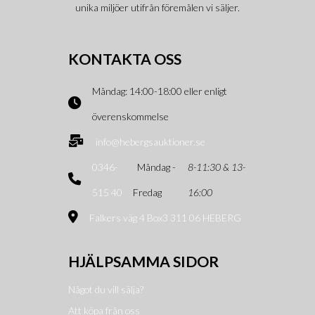
unika miljöer utifrån föremålen vi säljer.
KONTAKTA OSS
Måndag: 14:00-18:00 eller enligt
överenskommelse
info@hebergsauktioner.se
0346-
Måndag -
8-11:30 & 13-
515 40
Fredag
16:00
Falkers väg 4 Box3 311 06 HEBERG
HJÄLPSAMMA SIDOR
Något du vill sälja?
Att köpa från oss