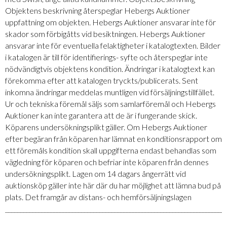
Objektens beskrivning återspeglar Hebergs Auktioner
uppfattning om objekten. Hebergs Auktioner ansvarar inte för
skador som förbigåtts vid besiktningen. Hebergs Auktioner
ansvarar inte för eventuella felaktigheter i katalogtexten. Bilder
i katalogen är till för identifierings- syfte och återspeglar inte
nödvändigtvis objektens kondition. Ändringar i katalogtext kan
förekomma efter att katalogen tryckts/publicerats. Sent
inkomna ändringar meddelas muntligen vid försäljningstillfället.
Ur och tekniska föremål säljs som samlarföremål och Hebergs
Auktioner kan inte garantera att de är i fungerande skick.
Köparens undersökningsplikt gäller. Om Hebergs Auktioner
efter begäran från köparen har lämnat en konditionsrapport om
ett föremåls kondition skall uppgifterna endast behandlas som
vägledning för köparen och befriar inte köparen från dennes
undersökningsplikt. Lagen om 14 dagars ångerrätt vid
auktionsköp gäller inte här där du har möjlighet att lämna bud på
plats. Det framgår av distans- och hemförsäljningslagen
_________________________________________________________________________