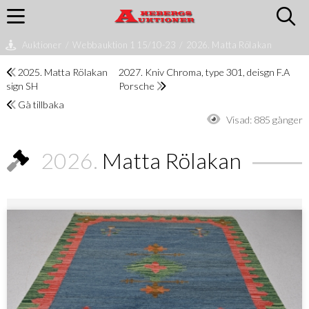
Auktioner
/
Webbauktion 1 15/10-23
/
2026. Matta Rölakan
2025. Matta Rölakan
2027. Kniv Chroma, type 301, deisgn F.A
sign SH
Porsche
Gå tillbaka
Visad:
885 gånger
2026.
Matta Rölakan