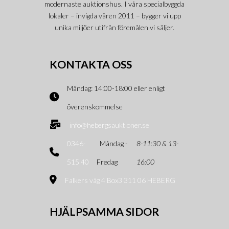
modernaste auktionshus. I våra specialbyggda
lokaler – invigda våren 2011 – bygger vi upp
unika miljöer utifrån föremålen vi säljer.
KONTAKTA OSS
Måndag: 14:00-18:00 eller enligt
överenskommelse
info@hebergsauktioner.se
0346-
Måndag -
8-11:30 & 13-
515 40
Fredag
16:00
Falkers väg 4 Box3 311 06 HEBERG
HJÄLPSAMMA SIDOR