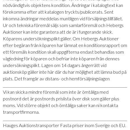
nödvändigtvis objektens kondition. Ändringar i katalogtext kan
förekomma efter att katalogen tryckts/publicerats. Sent
inkomna ändringar meddelas muntligen vid försäljningstillfället.
Ur och tekniska föremål säljs som samlarföremål och Hebergs
Auktioner kan inte garantera att de är i fungerande skick.
Köparens undersökningsplikt gäller. Om Hebergs Auktioner
efter begäran från köparen har lämnat en konditionsrapport om
ett föremåls kondition skall uppgifterna endast behandlas som
vägledning för köparen och befriar inte köparen från dennes
undersökningsplikt. Lagen om 14 dagars ångerrätt vid
auktionsköp gäller inte här där du har möjlighet att lämna bud på
plats. Det framgår av distans- och hemförsäljningslagen
_________________________________________________________________________
Vi kan skicka mindre föremål som inte är ömtåliga med
postnord det är postnords prislista över disk som gäller plus
moms. Vid större objekt och ömtåliga saker kan ni kontakta
transportfirmorna.
_________________________________________________________________________
Hauges Auktionstransporter Fasta priser inom Sverige och EU.