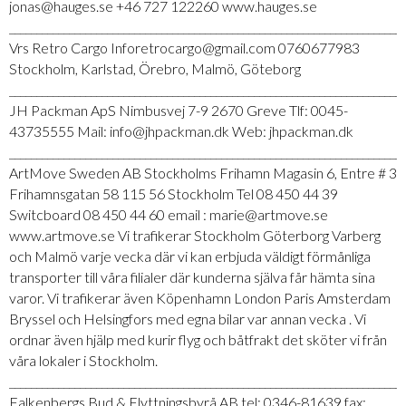
jonas@hauges.se +46 727 122260 www.hauges.se
_________________________________________________________________________
Vrs Retro Cargo Inforetrocargo@gmail.com 0760677983
Stockholm, Karlstad, Örebro, Malmö, Göteborg
_________________________________________________________________________
JH Packman ApS Nimbusvej 7-9 2670 Greve Tlf: 0045-
43735555 Mail: info@jhpackman.dk Web: jhpackman.dk
_________________________________________________________________________
ArtMove Sweden AB Stockholms Frihamn Magasin 6, Entre # 3
Frihamnsgatan 58 115 56 Stockholm Tel 08 450 44 39
Switcboard 08 450 44 60 email : marie@artmove.se
www.artmove.se Vi trafikerar Stockholm Göterborg Varberg
och Malmö varje vecka där vi kan erbjuda väldigt förmånliga
transporter till våra filialer där kunderna själva får hämta sina
varor. Vi trafikerar även Köpenhamn London Paris Amsterdam
Bryssel och Helsingfors med egna bilar var annan vecka . Vi
ordnar även hjälp med kurir flyg och båtfrakt det sköter vi från
våra lokaler i Stockholm.
_________________________________________________________________________
Falkenbergs Bud & Flyttningsbyrå AB tel: 0346-81639 fax: