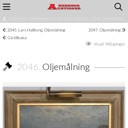
Auktioner
/
Webbauktion 1, 24/3-24 11:00 till
/
2046. Oljemålning
2045. Lars Hallberg, Oljemålning
2047. Oljemålning
Gå tillbaka
Visad:
960 gånger
2046.
Oljemålning