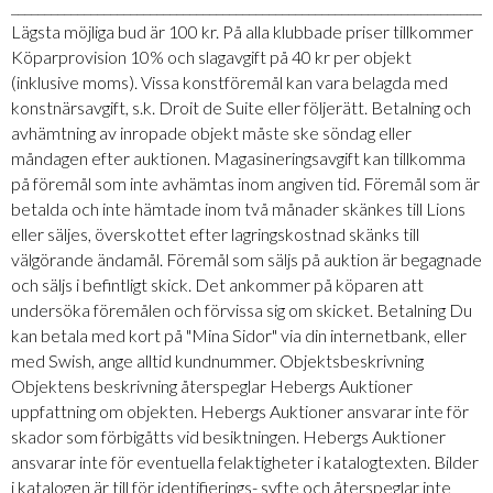
_________________________________________________________________________
Lägsta möjliga bud är 100 kr. På alla klubbade priser tillkommer
Köparprovision 10% och slagavgift på 40 kr per objekt
(inklusive moms). Vissa konstföremål kan vara belagda med
konstnärsavgift, s.k. Droit de Suite eller följerätt. Betalning och
avhämtning av inropade objekt måste ske söndag eller
måndagen efter auktionen. Magasineringsavgift kan tillkomma
på föremål som inte avhämtas inom angiven tid. Föremål som är
betalda och inte hämtade inom två månader skänkes till Lions
eller säljes, överskottet efter lagringskostnad skänks till
välgörande ändamål. Föremål som säljs på auktion är begagnade
och säljs i befintligt skick. Det ankommer på köparen att
undersöka föremålen och förvissa sig om skicket. Betalning Du
kan betala med kort på "Mina Sidor" via din internetbank, eller
med Swish, ange alltid kundnummer. Objektsbeskrivning
Objektens beskrivning återspeglar Hebergs Auktioner
uppfattning om objekten. Hebergs Auktioner ansvarar inte för
skador som förbigåtts vid besiktningen. Hebergs Auktioner
ansvarar inte för eventuella felaktigheter i katalogtexten. Bilder
i katalogen är till för identifierings- syfte och återspeglar inte