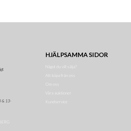
HJÄLPSAMMA SIDOR
Något du vill sälja?
igt
Att köpa från oss
Om oss
Våra auktioner
0 & 13-
Kundservice
EBERG