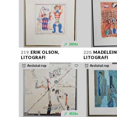
280 kr
219.
ERIK OLSON,
220.
MADELEINE
LITOGRAFI
LITOGRAFI
Avslutat rop
Avslutat rop
450 kr