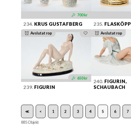
700 kr
234.
KRUS GUSTAFBERG
235.
FLASKÖPP
Avslutat rop
Avslutat rop
650 kr
240.
FIGURIN,
239.
FIGURIN
SCHAUBACH
≪
<
1
2
3
4
5
6
7
885 Objekt