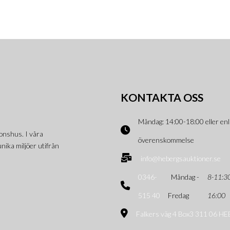
KONTAKTA OSS
Måndag: 14:00-18:00 eller enl
onshus. I våra
överenskommelse
nika miljöer utifrån
info@hebergsauktioner.se
0346-
Måndag -
8-11:3
515 40
Fredag
16:00
Falkers väg 4 Box3 311 06 H