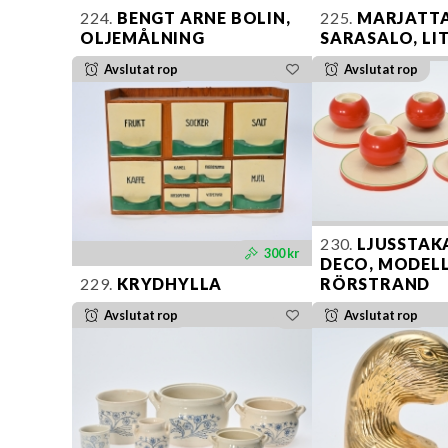
224.
BENGT ARNE BOLIN,
225.
MARJATT
OLJEMÅLNING
SARASALO, LI
Avslutat rop
Avslutat rop
230.
LJUSSTAK
300 kr
DECO, MODELL
229.
KRYDHYLLA
RÖRSTRAND
Avslutat rop
Avslutat rop