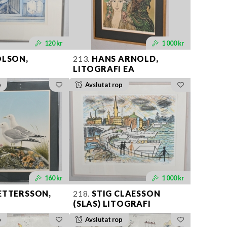
120 kr
1 000 kr
OLSON,
213.
HANS ARNOLD,
LITOGRAFI EA
p
Avslutat rop
160 kr
1 000 kr
ETTERSSON,
218.
STIG CLAESSON
(SLAS) LITOGRAFI
p
Avslutat rop