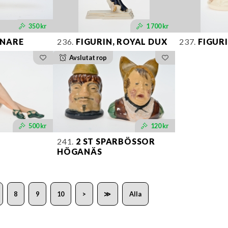
350 kr
1 700 kr
NARE
236.
FIGURIN, ROYAL DUX
237.
FIGURI
Avslutat rop
500 kr
120 kr
241.
2 ST SPARBÖSSOR
HÖGANÄS
8
9
10
>
≫
Alla