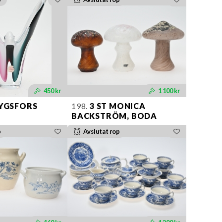
450 kr
1 100 kr
LYGSFORS
198.
3 ST MONICA
BACKSTRÖM, BODA
p
Avslutat rop