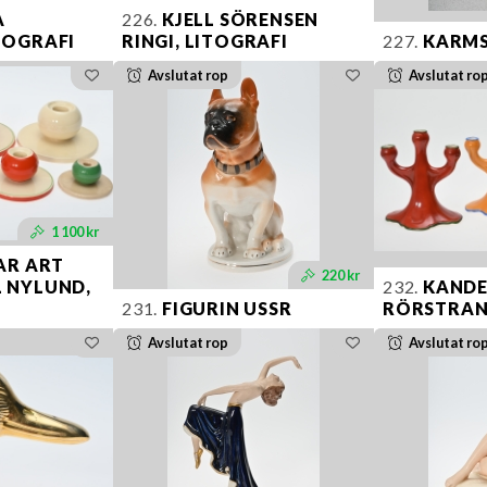
A
226.
KJELL SÖRENSEN
TOGRAFI
RINGI, LITOGRAFI
227.
KARM
Avslutat rop
Avslutat ro
1 100 kr
AR ART
220 kr
 NYLUND,
232.
KANDE
231.
FIGURIN USSR
RÖRSTRA
Avslutat rop
Avslutat ro