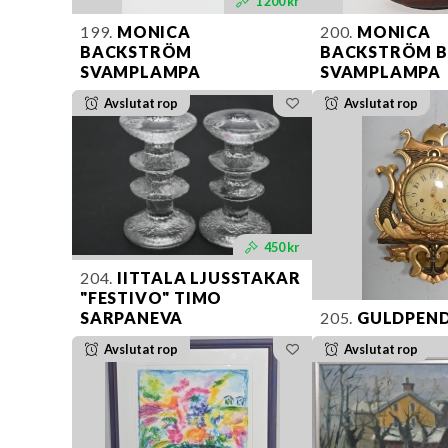
1 200 kr
199.
MONICA
200.
MONICA
BACKSTRÖM
BACKSTRÖM 
SVAMPLAMPA
SVAMPLAMPA
Avslutat rop
Avslutat rop
450 kr
204.
IITTALA LJUSSTAKAR
"FESTIVO" TIMO
SARPANEVA
205.
GULDPEN
Avslutat rop
Avslutat rop