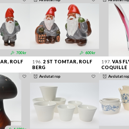
700 kr
600 kr
AR, ROLF
196.
2 ST TOMTAR, ROLF
197.
VAS F
BERG
COQUILLE
Avslutat rop
Avslutat ro