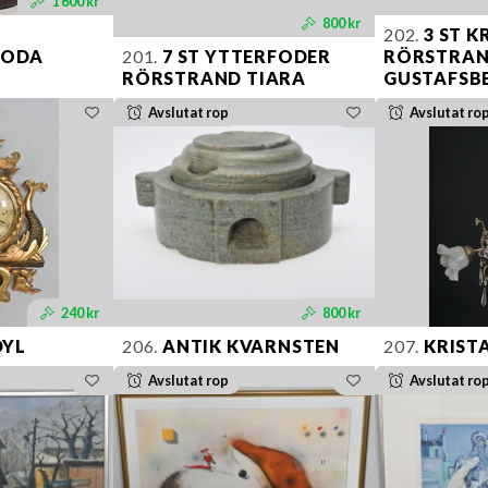
1 600 kr
800 kr
202.
3 ST K
BODA
201.
7 ST YTTERFODER
RÖRSTRAN
RÖRSTRAND TIARA
GUSTAFSB
Avslutat rop
Avslutat ro
240 kr
800 kr
DYL
206.
ANTIK KVARNSTEN
207.
KRIST
Avslutat rop
Avslutat ro