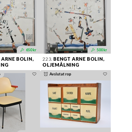
650 kr
500 kr
ARNE BOLIN,
223.
BENGT ARNE BOLIN,
ING
OLJEMÅLNING
p
Avslutat rop