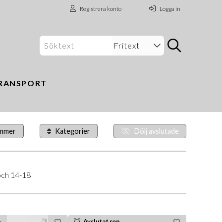
Registrera konto
Logga in
RANSPORT
ummer
Kategorier
Dölj avslutade
och 14-18
p
Avslutat rop