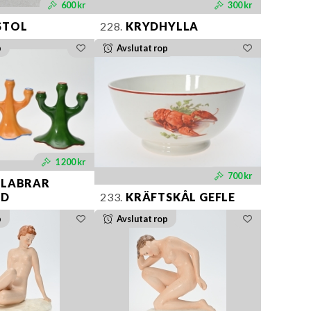
600 kr
300 kr
STOL
228.
KRYDHYLLA
p
Avslutat rop
1 200 kr
700 kr
LABRAR
ND
233.
KRÄFTSKÅL GEFLE
p
Avslutat rop