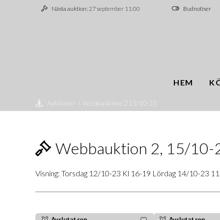
Nästa auktion:
27 september 11:00
Budnotiser
HEM
K
Auktioner
/
Webbauktion 2 15/10-23
Webbauktion 2, 15/10-23
Visning: Torsdag 12/10-23 Kl 16-19 Lördag 14/10-23 11
Avslutat rop
Avslutat rop