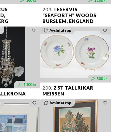
160 kr
1 200 kr
RUS
203.
TESERVIS
D,
"SEAFORTH" WOODS
ERG
BURSLEM, ENGLAND
p
Avslutat rop
500 kr
1 100 kr
208.
2 ST TALLRIKAR
ALLKRONA
MEISSEN
p
Avslutat rop