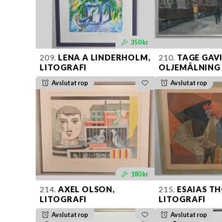
350 kr
209.
LENA A LINDERHOLM,
210.
TAGE GAV
LITOGRAFI
OLJEMÅLNING
Avslutat rop
Avslutat rop
180 kr
214.
AXEL OLSON,
215.
ESAIAS TH
LITOGRAFI
LITOGRAFI
Avslutat rop
Avslutat rop