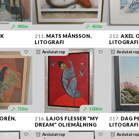
400 kr
450 kr
IK
211.
MATS MÅNSSON,
212.
AXEL 
LITOGRAFI
LITOGRAFI
Avslutat rop
Avslutat ro
750 kr
1 000 kr
ORÉN,
216.
LAJOS FLESSER "MY
217.
DAG P
DREAM" OLJEMÅLNING
LITOGRAFI
Avslutat rop
Avslutat ro