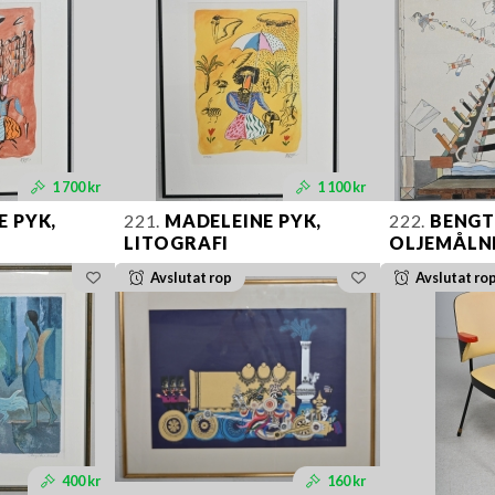
1 700 kr
1 100 kr
 PYK,
221.
MADELEINE PYK,
222.
BENGT 
LITOGRAFI
OLJEMÅLN
Avslutat rop
Avslutat ro
400 kr
160 kr