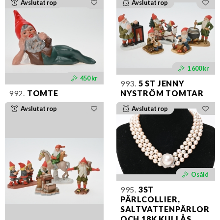
Avslutat rop
Avslutat rop
1 600 kr
450 kr
993.
5 ST JENNY
992.
TOMTE
NYSTRÖM TOMTAR
Avslutat rop
Avslutat rop
Osåld
995.
3ST
PÄRLCOLLIER,
SALTVATTENPÄRLOR
OCH 18K KULLÅS,