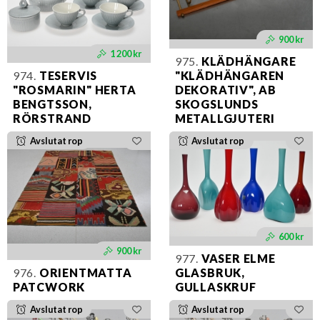
900 kr
1 200 kr
975.
KLÄDHÄNGARE
974.
TESERVIS
"KLÄDHÄNGAREN
"ROSMARIN" HERTA
DEKORATIV", AB
BENGTSSON,
SKOGSLUNDS
RÖRSTRAND
METALLGJUTERI
Avslutat rop
Avslutat rop
600 kr
900 kr
977.
VASER ELME
976.
ORIENTMATTA
GLASBRUK,
PATCWORK
GULLASKRUF
Avslutat rop
Avslutat rop