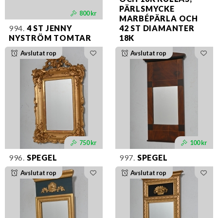
PÄRLSMYCKE
800 kr
MARBÉPÄRLA OCH
994.
4 ST JENNY
42 ST DIAMANTER
NYSTRÖM TOMTAR
18K
Avslutat rop
Avslutat rop
750 kr
100 kr
996.
SPEGEL
997.
SPEGEL
Avslutat rop
Avslutat rop