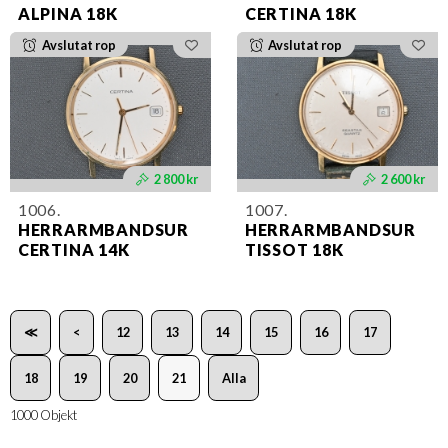
ALPINA 18K
CERTINA 18K
Avslutat rop
Avslutat rop
2 800 kr
2 600 kr
1006.
1007.
HERRARMBANDSUR
HERRARMBANDSUR
CERTINA 14K
TISSOT 18K
≪
<
12
13
14
15
16
17
18
19
20
21
Alla
1000 Objekt