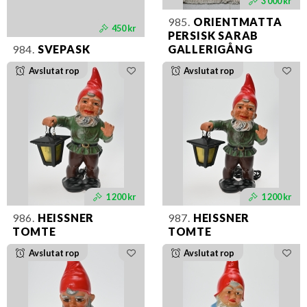
3 000 kr
985.
ORIENTMATTA
450 kr
PERSISK SARAB
984.
SVEPASK
GALLERIGÅNG
Avslutat rop
Avslutat rop
1 200 kr
1 200 kr
986.
HEISSNER
987.
HEISSNER
TOMTE
TOMTE
Avslutat rop
Avslutat rop