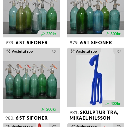
220 kr
300 kr
978.
6 ST SIFONER
979.
6 ST SIFONER
Avslutat rop
Avslutat rop
400 kr
200 kr
981.
SKULPTUR TRÄ,
980.
6 ST SIFONER
MIKAEL NILSSON
Avslutat rop
Avslutat rop