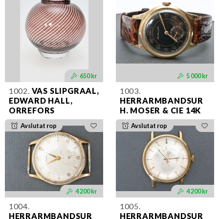
650 kr
5 000 kr
1002.
VAS SLIPGRAAL,
1003.
EDWARD HALL,
HERRARMBANDSUR
ORREFORS
H. MOSER & CIE 14K
Avslutat rop
Avslutat rop
4 200 kr
4 200 kr
1004.
1005.
HERRARMBANDSUR
HERRARMBANDSUR