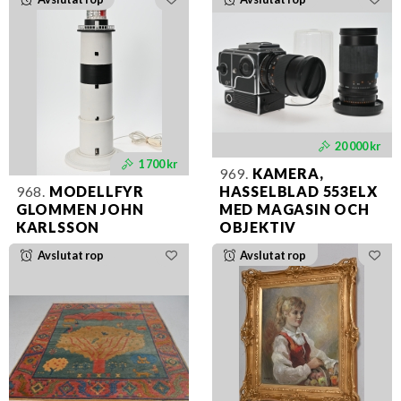
20 000 kr
1 700 kr
969.
KAMERA,
968.
MODELLFYR
HASSELBLAD 553ELX
GLOMMEN JOHN
MED MAGASIN OCH
KARLSSON
OBJEKTIV
Avslutat rop
Avslutat rop