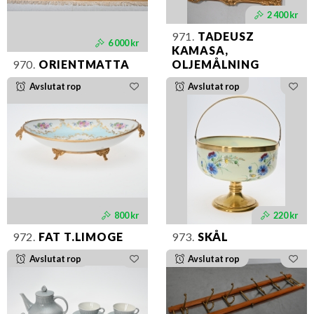
2 400 kr
971.
TADEUSZ
6 000 kr
KAMASA,
970.
ORIENTMATTA
OLJEMÅLNING
Avslutat rop
Avslutat rop
800 kr
220 kr
972.
FAT T.LIMOGE
973.
SKÅL
Avslutat rop
Avslutat rop