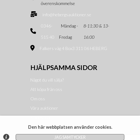
överenskommelse
info@hebergsauktioner.se
0346-
Måndag -
8-11:30 & 13-
515 40
Fredag
16:00
Falkers väg 4 Box3 311 06 HEBERG
HJÄLPSAMMA SIDOR
Något du vill sälja?
Att köpa från oss
Om oss
Våra auktioner
Kundservice
Den här webbplatsen använder cookies.
JAG SAMTYCKER
© Argonova Auktionsplattform 2026