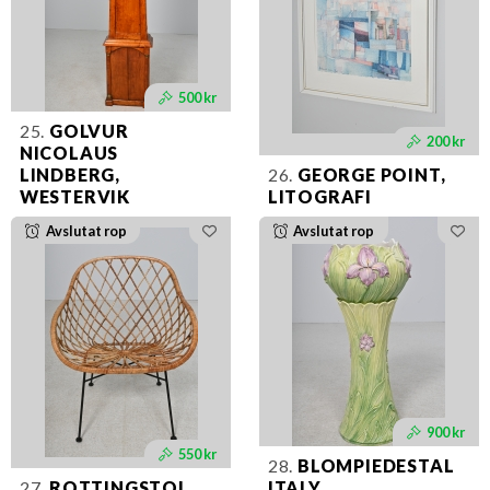
500 kr
25.
GOLVUR
200 kr
NICOLAUS
LINDBERG,
26.
GEORGE POINT,
WESTERVIK
LITOGRAFI
Avslutat rop
Avslutat rop
900 kr
550 kr
28.
BLOMPIEDESTAL
27.
ROTTINGSTOL
ITALY