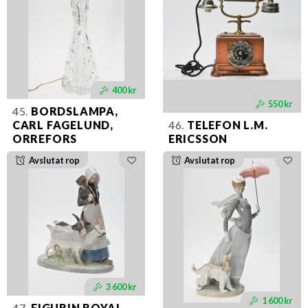
400 kr
550 kr
45.
BORDSLAMPA,
CARL FAGELUND,
46.
TELEFON L.M.
ORREFORS
ERICSSON
Avslutat rop
Avslutat rop
3 600 kr
1 600 kr
47.
FIGURIN ROYAL