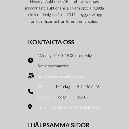
Hebergs Auktioner AB är ett av Sveriges
modernaste auktionshus. I våra specialbyggda
lokaler – invigda våren 2011 – bygger vi upp
unika miljöer utifrån föremålen vi säljer.
KONTAKTA OSS
Måndag: 14:00-18:00 eller enligt
överenskommelse
info@hebergsauktioner.se
0346-
Måndag -
8-11:30 & 13-
515 40
Fredag
16:00
Falkers väg 4 Box3 311 06 HEBERG
HJÄLPSAMMA SIDOR