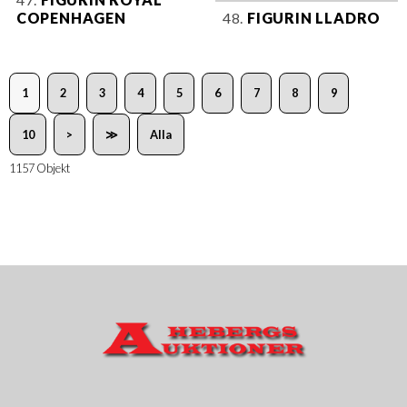
COPENHAGEN
48.
FIGURIN LLADRO
1
2
3
4
5
6
7
8
9
10
>
≫
Alla
1157 Objekt