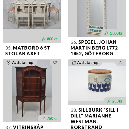
1 000 kr
800 kr
36.
SPEGEL, JOHAN
35.
MATBORD 6 ST
MARTIN BERG 1772-
STOLAR AXET
1852, GÖTEBORG
Avslutat rop
Avslutat rop
280 kr
38.
SILLBURK "SILL I
DILL" MARIANNE
750 kr
WESTMAN,
37.
VITRINSKÅP
RÖRSTRAND