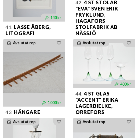
42.
4 ST STOLAR
"EVA" SVEN ERIK
FRYKLUND,
140 kr
HAGAFORS
41.
LASSE ÅBERG,
STOLFABRIK AB
LITOGRAFI
NÄSSJÖ
Avslutat rop
Avslutat rop
400 kr
44.
4 ST GLAS
"ACCENT" ERIKA
1 000 kr
LAGERBIELKE,
43.
HÄNGARE
ORREFORS
Avslutat rop
Avslutat rop