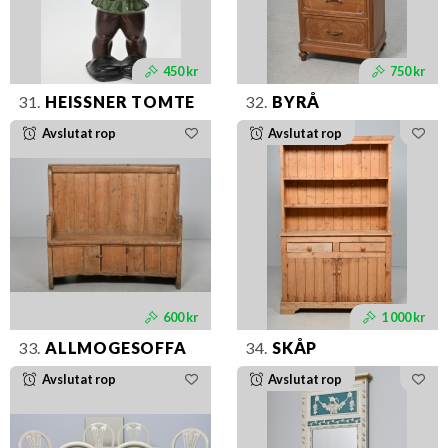
450 kr
750 kr
31.
HEISSNER TOMTE
32.
BYRÅ
Avslutat rop
Avslutat rop
600 kr
1 000 kr
33.
ALLMOGESOFFA
34.
SKÅP
Avslutat rop
Avslutat rop