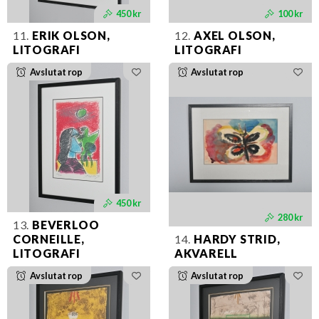
450 kr
100 kr
11.
ERIK OLSON,
12.
AXEL OLSON,
LITOGRAFI
LITOGRAFI
Avslutat rop
Avslutat rop
450 kr
280 kr
13.
BEVERLOO
CORNEILLE,
14.
HARDY STRID,
LITOGRAFI
AKVARELL
Avslutat rop
Avslutat rop