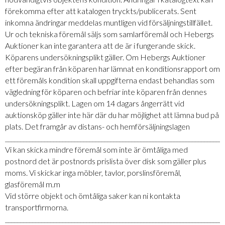
förekomma efter att katalogen tryckts/publicerats. Sent
inkomna ändringar meddelas muntligen vid försäljningstillfället.
Ur och tekniska föremål säljs som samlarföremål och Hebergs
Auktioner kan inte garantera att de är i fungerande skick.
Köparens undersökningsplikt gäller. Om Hebergs Auktioner
efter begäran från köparen har lämnat en konditionsrapport om
ett föremåls kondition skall uppgifterna endast behandlas som
vägledning för köparen och befriar inte köparen från dennes
undersökningsplikt. Lagen om 14 dagars ångerrätt vid
auktionsköp gäller inte här där du har möjlighet att lämna bud på
plats. Det framgår av distans- och hemförsäljningslagen
_________________________________________________________________________
Vi kan skicka mindre föremål som inte är ömtåliga med
postnord det är postnords prislista över disk som gäller plus
moms. Vi skickar inga möbler, tavlor, porslinsföremål,
glasföremål m.m
Vid större objekt och ömtåliga saker kan ni kontakta
transportfirmorna.
_________________________________________________________________________