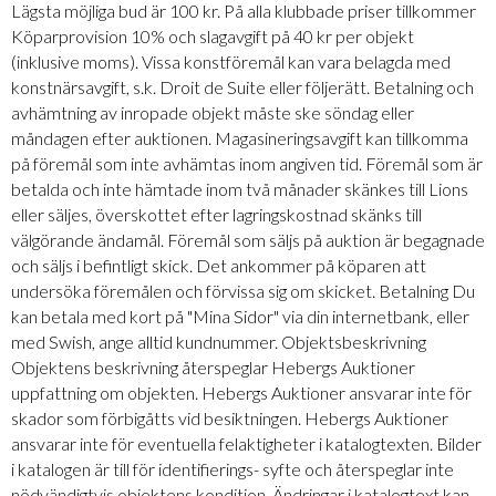
Lägsta möjliga bud är 100 kr. På alla klubbade priser tillkommer
Köparprovision 10% och slagavgift på 40 kr per objekt
(inklusive moms). Vissa konstföremål kan vara belagda med
konstnärsavgift, s.k. Droit de Suite eller följerätt. Betalning och
avhämtning av inropade objekt måste ske söndag eller
måndagen efter auktionen. Magasineringsavgift kan tillkomma
på föremål som inte avhämtas inom angiven tid. Föremål som är
betalda och inte hämtade inom två månader skänkes till Lions
eller säljes, överskottet efter lagringskostnad skänks till
välgörande ändamål. Föremål som säljs på auktion är begagnade
och säljs i befintligt skick. Det ankommer på köparen att
undersöka föremålen och förvissa sig om skicket. Betalning Du
kan betala med kort på "Mina Sidor" via din internetbank, eller
med Swish, ange alltid kundnummer. Objektsbeskrivning
Objektens beskrivning återspeglar Hebergs Auktioner
uppfattning om objekten. Hebergs Auktioner ansvarar inte för
skador som förbigåtts vid besiktningen. Hebergs Auktioner
ansvarar inte för eventuella felaktigheter i katalogtexten. Bilder
i katalogen är till för identifierings- syfte och återspeglar inte
nödvändigtvis objektens kondition. Ändringar i katalogtext kan