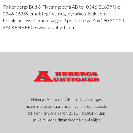
Falkenbergs Bud & Flyttningsbyrå AB tel: 0346-81639 fax:
0346-16359 email: fbg.flyttningsbyra@outlook.com
besöksadress: Cement vägen 3 postadress: Box 290 311 23
FALKENBERG www.budoflytt.com
Hebergs Auktioner AB är ett av Sveriges
modernaste auktionshus. I våra specialbyggda
lokaler – invigda våren 2011 – bygger vi upp
unika miljöer utifrån föremålen vi säljer.