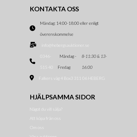
KONTAKTA OSS
Måndag: 14:00-18:00 eller enligt
överenskommelse
info@hebergsauktioner.se
0346-
Måndag -
8-11:30 & 13-
515 40
Fredag
16:00
Falkers väg 4 Box3 311 06 HEBERG
HJÄLPSAMMA SIDOR
Något du vill sälja?
Att köpa från oss
Om oss
Våra auktioner