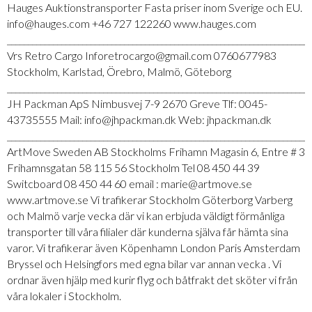
Hauges Auktionstransporter Fasta priser inom Sverige och EU.
info@hauges.com +46 727 122260 www.hauges.com
_________________________________________________________________________
Vrs Retro Cargo Inforetrocargo@gmail.com 0760677983
Stockholm, Karlstad, Örebro, Malmö, Göteborg
_________________________________________________________________________
JH Packman ApS Nimbusvej 7-9 2670 Greve Tlf: 0045-
43735555 Mail: info@jhpackman.dk Web: jhpackman.dk
_________________________________________________________________________
ArtMove Sweden AB Stockholms Frihamn Magasin 6, Entre # 3
Frihamnsgatan 58 115 56 Stockholm Tel 08 450 44 39
Switcboard 08 450 44 60 email : marie@artmove.se
www.artmove.se Vi trafikerar Stockholm Göterborg Varberg
och Malmö varje vecka där vi kan erbjuda väldigt förmånliga
transporter till våra filialer där kunderna själva får hämta sina
varor. Vi trafikerar även Köpenhamn London Paris Amsterdam
Bryssel och Helsingfors med egna bilar var annan vecka . Vi
ordnar även hjälp med kurir flyg och båtfrakt det sköter vi från
våra lokaler i Stockholm.
_________________________________________________________________________