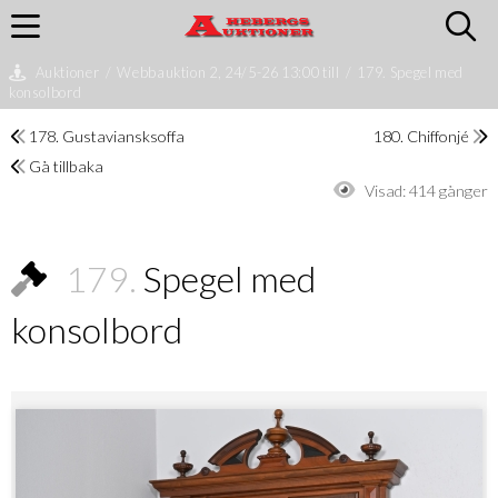
Auktioner
/
Webbauktion 2, 24/5-26 13:00 till
/
179. Spegel med
konsolbord
178. Gustaviansksoffa
180. Chiffonjé
Gå tillbaka
Visad:
414 gånger
179.
Spegel med
konsolbord