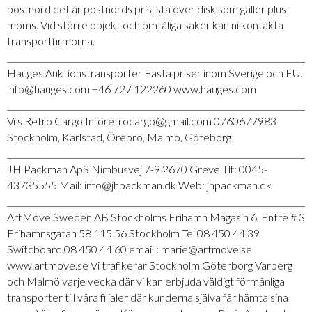
postnord det är postnords prislista över disk som gäller plus
moms. Vid större objekt och ömtåliga saker kan ni kontakta
transportfirmorna.
_________________________________________________________________________
Hauges Auktionstransporter Fasta priser inom Sverige och EU.
info@hauges.com +46 727 122260 www.hauges.com
_________________________________________________________________________
Vrs Retro Cargo Inforetrocargo@gmail.com 0760677983
Stockholm, Karlstad, Örebro, Malmö, Göteborg
_________________________________________________________________________
JH Packman ApS Nimbusvej 7-9 2670 Greve Tlf: 0045-
43735555 Mail: info@jhpackman.dk Web: jhpackman.dk
_________________________________________________________________________
ArtMove Sweden AB Stockholms Frihamn Magasin 6, Entre # 3
Frihamnsgatan 58 115 56 Stockholm Tel 08 450 44 39
Switcboard 08 450 44 60 email : marie@artmove.se
www.artmove.se Vi trafikerar Stockholm Göterborg Varberg
och Malmö varje vecka där vi kan erbjuda väldigt förmånliga
transporter till våra filialer där kunderna själva får hämta sina