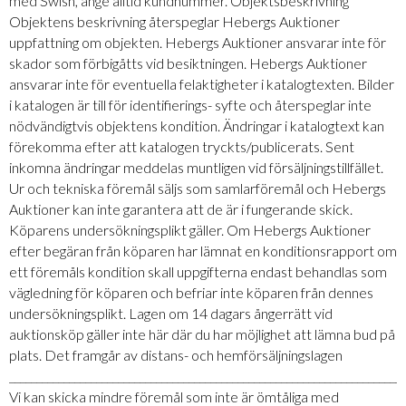
med Swish, ange alltid kundnummer. Objektsbeskrivning
Objektens beskrivning återspeglar Hebergs Auktioner
uppfattning om objekten. Hebergs Auktioner ansvarar inte för
skador som förbigåtts vid besiktningen. Hebergs Auktioner
ansvarar inte för eventuella felaktigheter i katalogtexten. Bilder
i katalogen är till för identifierings- syfte och återspeglar inte
nödvändigtvis objektens kondition. Ändringar i katalogtext kan
förekomma efter att katalogen tryckts/publicerats. Sent
inkomna ändringar meddelas muntligen vid försäljningstillfället.
Ur och tekniska föremål säljs som samlarföremål och Hebergs
Auktioner kan inte garantera att de är i fungerande skick.
Köparens undersökningsplikt gäller. Om Hebergs Auktioner
efter begäran från köparen har lämnat en konditionsrapport om
ett föremåls kondition skall uppgifterna endast behandlas som
vägledning för köparen och befriar inte köparen från dennes
undersökningsplikt. Lagen om 14 dagars ångerrätt vid
auktionsköp gäller inte här där du har möjlighet att lämna bud på
plats. Det framgår av distans- och hemförsäljningslagen
_________________________________________________________________________
Vi kan skicka mindre föremål som inte är ömtåliga med