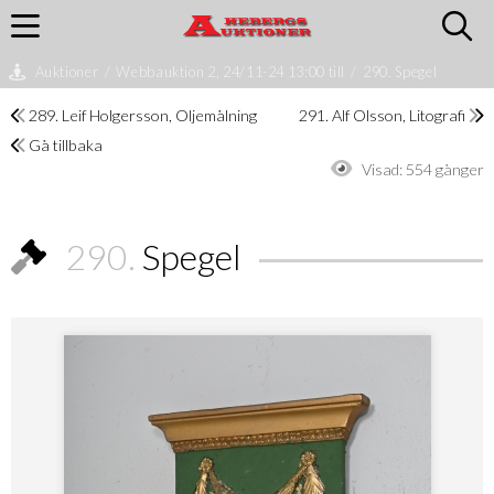
Auktioner
/
Webbauktion 2, 24/11-24 13:00 till
/
290. Spegel
289. Leif Holgersson, Oljemålning
291. Alf Olsson, Litografi
Gå tillbaka
Visad:
554 gånger
290.
Spegel