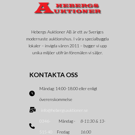
Hebergs Auktioner AB är ett av Sveriges
modernaste auktionshus. I våra specialbyggda
lokaler – invigda våren 2011 – bygger vi upp
unika miljöer utifrån föremålen vi säljer.
KONTAKTA OSS
Måndag: 14:00-18:00 eller enligt
överenskommelse
info@hebergsauktioner.se
0346-
Måndag -
8-11:30 & 13-
515 40
Fredag
16:00