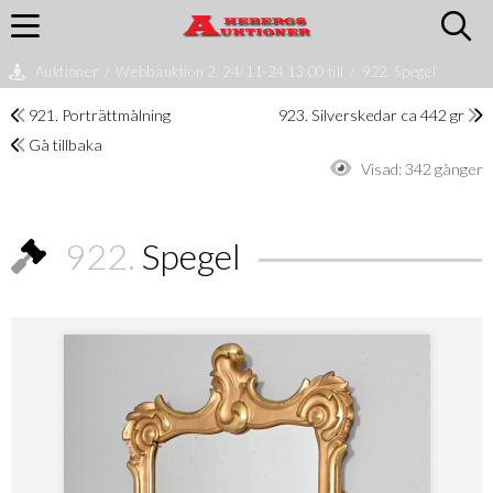
Auktioner
/
Webbauktion 2, 24/11-24 13:00 till
/
922. Spegel
921. Porträttmålning
923. Silverskedar ca 442 gr
Gå tillbaka
Visad:
342 gånger
922.
Spegel