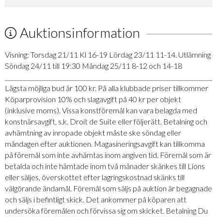
Auktionsinformation
Visning: Torsdag 21/11 Kl 16-19 Lördag 23/11 11-14. Utlämning
Söndag 24/11 till 19:30 Måndag 25/11 8-12 och 14-18
_________________________________________________________________________
Lägsta möjliga bud är 100 kr. På alla klubbade priser tillkommer
Köparprovision 10% och slagavgift på 40 kr per objekt
(inklusive moms). Vissa konstföremål kan vara belagda med
konstnärsavgift, s.k. Droit de Suite eller följerätt. Betalning och
avhämtning av inropade objekt måste ske söndag eller
måndagen efter auktionen. Magasineringsavgift kan tillkomma
på föremål som inte avhämtas inom angiven tid. Föremål som är
betalda och inte hämtade inom två månader skänkes till Lions
eller säljes, överskottet efter lagringskostnad skänks till
välgörande ändamål. Föremål som säljs på auktion är begagnade
och säljs i befintligt skick. Det ankommer på köparen att
undersöka föremålen och förvissa sig om skicket. Betalning Du