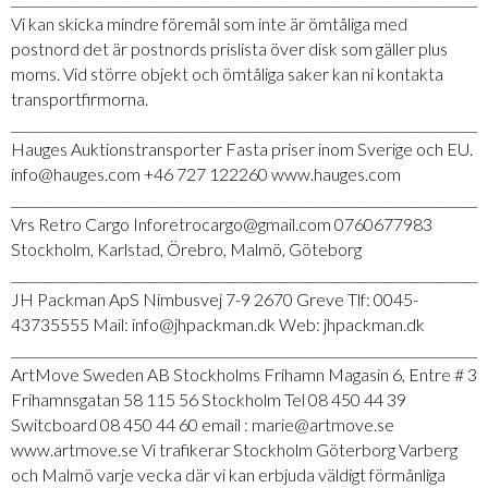
Vi kan skicka mindre föremål som inte är ömtåliga med
postnord det är postnords prislista över disk som gäller plus
moms. Vid större objekt och ömtåliga saker kan ni kontakta
transportfirmorna.
_________________________________________________________________________
Hauges Auktionstransporter Fasta priser inom Sverige och EU.
info@hauges.com +46 727 122260 www.hauges.com
_________________________________________________________________________
Vrs Retro Cargo Inforetrocargo@gmail.com 0760677983
Stockholm, Karlstad, Örebro, Malmö, Göteborg
_________________________________________________________________________
JH Packman ApS Nimbusvej 7-9 2670 Greve Tlf: 0045-
43735555 Mail: info@jhpackman.dk Web: jhpackman.dk
_________________________________________________________________________
ArtMove Sweden AB Stockholms Frihamn Magasin 6, Entre # 3
Frihamnsgatan 58 115 56 Stockholm Tel 08 450 44 39
Switcboard 08 450 44 60 email : marie@artmove.se
www.artmove.se Vi trafikerar Stockholm Göterborg Varberg
och Malmö varje vecka där vi kan erbjuda väldigt förmånliga