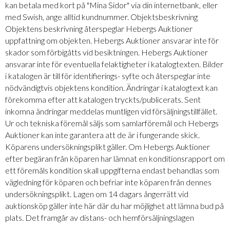
kan betala med kort på "Mina Sidor" via din internetbank, eller
med Swish, ange alltid kundnummer. Objektsbeskrivning
Objektens beskrivning återspeglar Hebergs Auktioner
uppfattning om objekten. Hebergs Auktioner ansvarar inte för
skador som förbigåtts vid besiktningen. Hebergs Auktioner
ansvarar inte för eventuella felaktigheter i katalogtexten. Bilder
i katalogen är till för identifierings- syfte och återspeglar inte
nödvändigtvis objektens kondition. Ändringar i katalogtext kan
förekomma efter att katalogen tryckts/publicerats. Sent
inkomna ändringar meddelas muntligen vid försäljningstillfället.
Ur och tekniska föremål säljs som samlarföremål och Hebergs
Auktioner kan inte garantera att de är i fungerande skick.
Köparens undersökningsplikt gäller. Om Hebergs Auktioner
efter begäran från köparen har lämnat en konditionsrapport om
ett föremåls kondition skall uppgifterna endast behandlas som
vägledning för köparen och befriar inte köparen från dennes
undersökningsplikt. Lagen om 14 dagars ångerrätt vid
auktionsköp gäller inte här där du har möjlighet att lämna bud på
plats. Det framgår av distans- och hemförsäljningslagen
_________________________________________________________________________