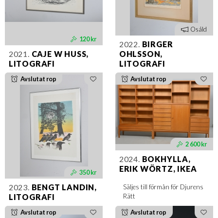
Osåld
120 kr
2022.
BIRGER
2021.
CAJE W HUSS,
OHLSSON,
LITOGRAFI
LITOGRAFI
Avslutat rop
Avslutat rop
2 600 kr
2024.
BOKHYLLA,
ERIK WÖRTZ, IKEA
350 kr
2023.
BENGT LANDIN,
Säljes till förmån för Djurens
Rätt
LITOGRAFI
Avslutat rop
Avslutat rop