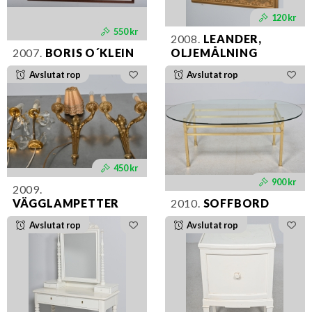
120 kr
550 kr
2008.
LEANDER,
2007.
BORIS O´KLEIN
OLJEMÅLNING
Avslutat rop
Avslutat rop
450 kr
900 kr
2009.
VÄGGLAMPETTER
2010.
SOFFBORD
Avslutat rop
Avslutat rop