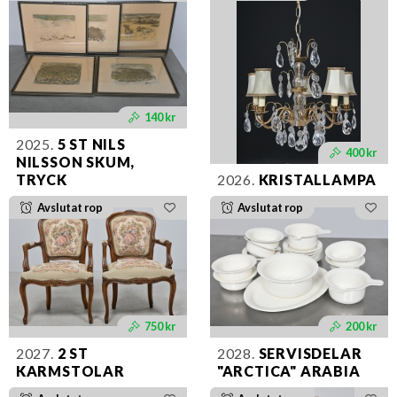
140 kr
2025.
5 ST NILS
400 kr
NILSSON SKUM,
TRYCK
2026.
KRISTALLAMPA
Avslutat rop
Avslutat rop
750 kr
200 kr
2027.
2 ST
2028.
SERVISDELAR
KARMSTOLAR
"ARCTICA" ARABIA