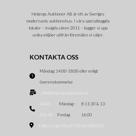
Hebergs Auktioner AB är ett av Sveriges
modernaste auktionshus. I våra specialbyggda
lokaler – invigda våren 2011 – bygger vi upp
unika miljöer utifrån föremålen vi säljer.
KONTAKTA OSS
Måndag: 14:00-18:00 eller enligt
överenskommelse
info@hebergsauktioner.se
0346-
Måndag -
8-11:30 & 13-
515 40
Fredag
16:00
Falkers väg 4 Box3 311 06 HEBERG