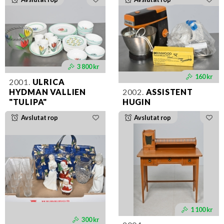
3 800 kr
160 kr
2001.
ULRICA
HYDMAN VALLIEN
2002.
ASSISTENT
"TULIPA"
HUGIN
Avslutat rop
Avslutat rop
1 100 kr
300 kr