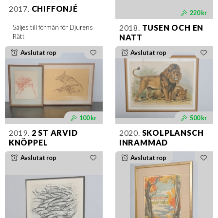
2017.
CHIFFONJÉ
220 kr
2018.
TUSEN OCH EN
Säljes till förmån för Djurens
Rätt
NATT
Avslutat rop
Avslutat rop
100 kr
500 kr
2019.
2 ST ARVID
2020.
SKOLPLANSCH
KNÖPPEL
INRAMMAD
Avslutat rop
Avslutat rop