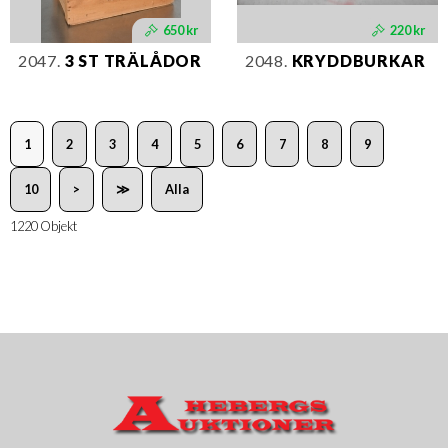
650 kr
220 kr
2047.
3 ST TRÄLÅDOR
2048.
KRYDDBURKAR
1
2
3
4
5
6
7
8
9
10
>
≫
Alla
1220 Objekt