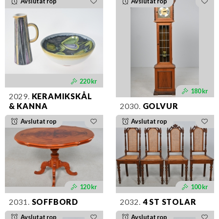
Avslutat rop
Avslutat rop
220 kr
180 kr
2029.
KERAMIKSKÅL
& KANNA
2030.
GOLVUR
Avslutat rop
Avslutat rop
120 kr
100 kr
2031.
SOFFBORD
2032.
4 ST STOLAR
Avslutat rop
Avslutat rop