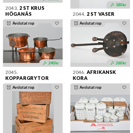
180 kr
2043.
2 ST KRUS
HÖGANÄS
2044.
2 ST VASER
Avslutat rop
Avslutat rop
240 kr
260 kr
2045.
2046.
AFRIKANSK
KOPPARGRYTOR
KORA
Avslutat rop
Avslutat rop