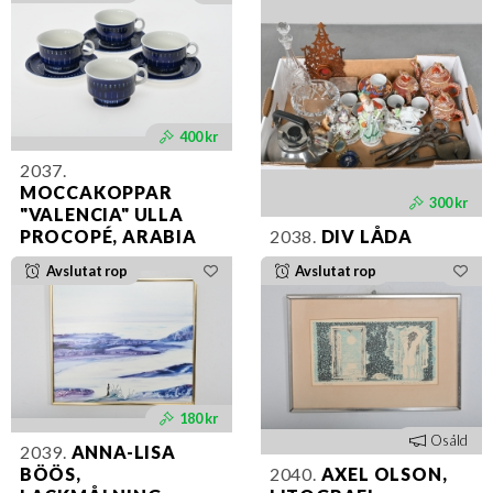
400 kr
2037.
MOCCAKOPPAR
300 kr
"VALENCIA" ULLA
PROCOPÉ, ARABIA
2038.
DIV LÅDA
Avslutat rop
Avslutat rop
180 kr
Osåld
2039.
ANNA-LISA
BÖÖS,
2040.
AXEL OLSON,