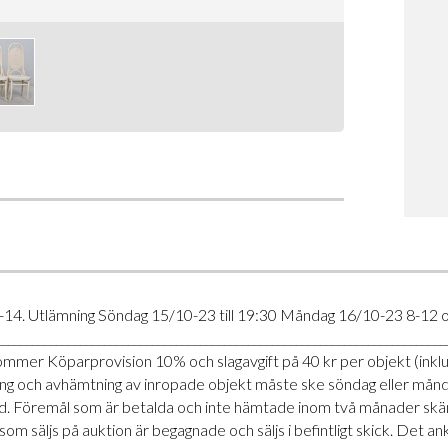
-14. Utlämning Söndag 15/10-23 till 19:30 Måndag 16/10-23 8-12 
___________________________________________________________________________
illkommer Köparprovision 10% och slagavgift på 40 kr per objekt (in
talning och avhämtning av inropade objekt måste ske söndag eller må
. Föremål som är betalda och inte hämtade inom två månader skänkes
 som säljs på auktion är begagnade och säljs i befintligt skick. D