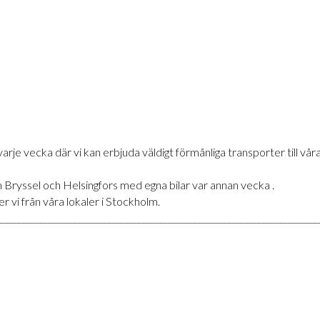
 vecka där vi kan erbjuda väldigt förmånliga transporter till våra f
ryssel och Helsingfors med egna bilar var annan vecka .
r vi från våra lokaler i Stockholm.
___________________________________________________________________________