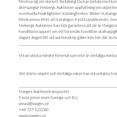
förvissa sig om skicket. Betalning Du kan betala med ko
återspeglar Hebergs Auktioner uppfattning om objekten.
eventuella felaktigheter i katalogtexten. Bilder i kataloge
förekomma efter att katalogen tryckts/publicerats. Sent 
Hebergs Auktioner kan inte garantera att de är i funge
konditionsrapport om ett föremåls kondition skall uppg
dagars ångerrätt vid auktionsköp gäller inte här där du h
______________________________________________________________
Vi kan skicka mindre föremål som inte är ömtåliga med p
Vid större objekt och ömtåliga saker kan ni kontakta tr
______________________________________________________________
Hauges Auktionstransporter
Fasta priser inom Sverige och EU.
jonas@hauges.se
+46 727 122260
www.hauges.se