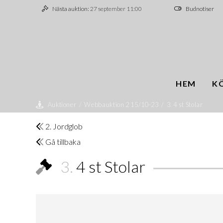
Nästa auktion:
27 september 11:00
Budnotiser
HEM
K
Auktioner
/
Webbauktion 2 15/10-23
/
3. 4 st Stolar
2. Jordglob
Gå tillbaka
3.
4 st Stolar