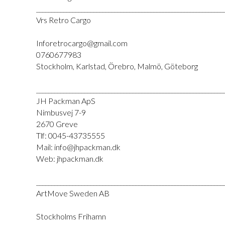
______________________________________________________________
Vrs Retro Cargo
Inforetrocargo@gmail.com
0760677983
Stockholm, Karlstad, Örebro, Malmö, Göteborg
______________________________________________________________
JH Packman ApS
Nimbusvej 7-9
2670 Greve
Tlf: 0045-43735555
Mail: info@jhpackman.dk
Web: jhpackman.dk
______________________________________________________________
ArtMove Sweden AB
Stockholms Frihamn