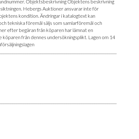
id kundnummer. Objektsbeskrivning Objektens beskrivning
siktningen. Hebergs Auktioner ansvarar inte för
 objektens kondition. Ändringar i katalogtext kan
r och tekniska föremål säljs som samlarföremål och
ner efter begäran från köparen har lämnat en
nte köparen från dennes undersökningsplikt. Lagen om 14
försäljningslagen
___________________________________________________________________________
___________________________________________________________________________