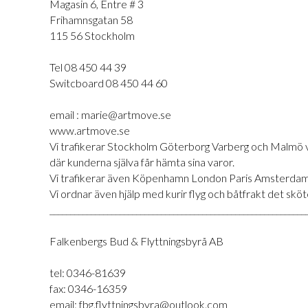
Magasin 6, Entre # 3
Frihamnsgatan 58
115 56 Stockholm
Tel 08 450 44 39
Switcboard 08 450 44 60
email : marie@artmove.se
www.artmove.se
Vi trafikerar Stockholm Göterborg Varberg och Malmö varje
där kunderna själva får hämta sina varor.
Vi trafikerar även Köpenhamn London Paris Amsterdam B
Vi ordnar även hjälp med kurir flyg och båtfrakt det sköte
______________________________________________________________
Falkenbergs Bud & Flyttningsbyrå AB
tel: 0346-81639
fax: 0346-16359
email: fbg.flyttningsbyra@outlook.com