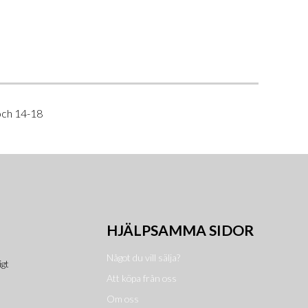
och 14-18
HJÄLPSAMMA SIDOR
Något du vill sälja?
igt
Att köpa från oss
Om oss