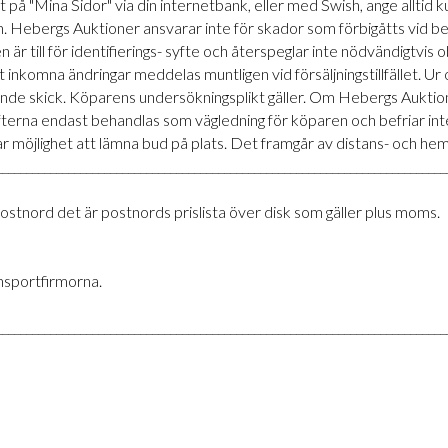
rt på "Mina Sidor" via din internetbank, eller med Swish, ange allt
 Hebergs Auktioner ansvarar inte för skador som förbigåtts vid be
n är till för identifierings- syfte och återspeglar inte nödvändigtvis
inkomna ändringar meddelas muntligen vid försäljningstillfället. U
rande skick. Köparens undersökningsplikt gäller. Om Hebergs Auktio
ifterna endast behandlas som vägledning för köparen och befriar i
ar möjlighet att lämna bud på plats. Det framgår av distans- och hem
___________________________________________________________________________
ostnord det är postnords prislista över disk som gäller plus moms.
ansportfirmorna.
___________________________________________________________________________