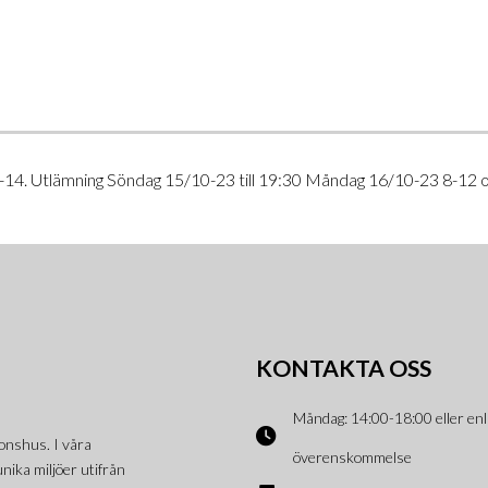
-14. Utlämning Söndag 15/10-23 till 19:30 Måndag 16/10-23 8-12 
KONTAKTA OSS
Måndag: 14:00-18:00 eller enl
onshus. I våra
överenskommelse
nika miljöer utifrån