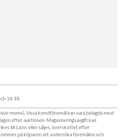
och 14-18
___________________________________________________________________-
klusive moms). Vissa konstföremål kan vara belagda med
ndagen efter auktionen. Magasineringsavgift kan
 till Lions eller säljes, överskottet efter
et ankommer på köparen att undersöka föremålen och