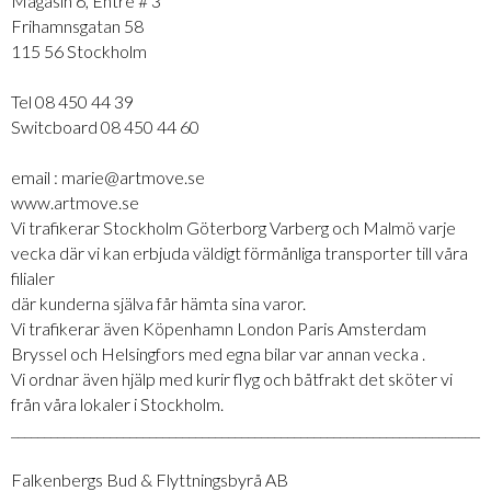
Magasin 6, Entre # 3
Frihamnsgatan 58
115 56 Stockholm
Tel 08 450 44 39
Switcboard 08 450 44 60
email : marie@artmove.se
www.artmove.se
Vi trafikerar Stockholm Göterborg Varberg och Malmö varje
vecka där vi kan erbjuda väldigt förmånliga transporter till våra
filialer
där kunderna själva får hämta sina varor.
Vi trafikerar även Köpenhamn London Paris Amsterdam
Bryssel och Helsingfors med egna bilar var annan vecka .
Vi ordnar även hjälp med kurir flyg och båtfrakt det sköter vi
från våra lokaler i Stockholm.
_________________________________________________________________________
Falkenbergs Bud & Flyttningsbyrå AB