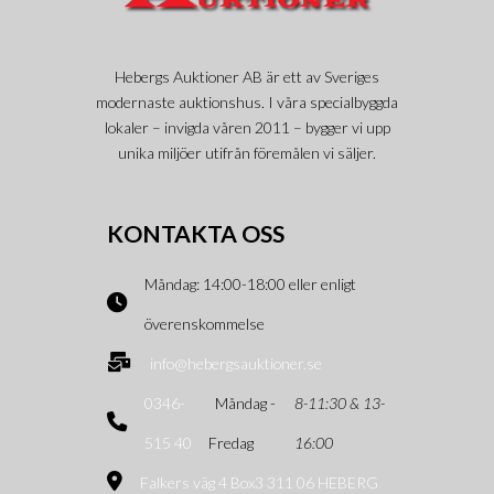
Hebergs Auktioner AB är ett av Sveriges
modernaste auktionshus. I våra specialbyggda
lokaler – invigda våren 2011 – bygger vi upp
unika miljöer utifrån föremålen vi säljer.
KONTAKTA OSS
Måndag: 14:00-18:00 eller enligt
överenskommelse
info@hebergsauktioner.se
0346-
Måndag -
8-11:30 & 13-
515 40
Fredag
16:00
Falkers väg 4 Box3 311 06 HEBERG