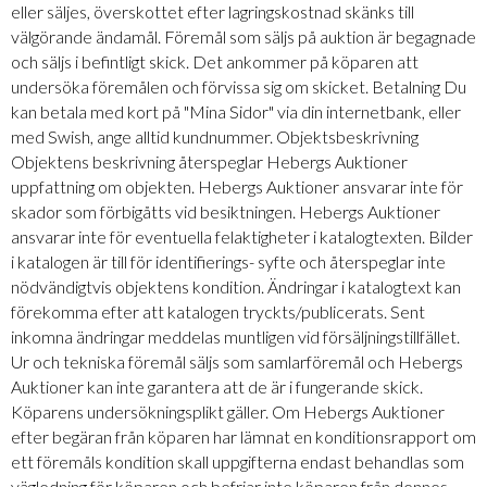
eller säljes, överskottet efter lagringskostnad skänks till
välgörande ändamål. Föremål som säljs på auktion är begagnade
och säljs i befintligt skick. Det ankommer på köparen att
undersöka föremålen och förvissa sig om skicket. Betalning Du
kan betala med kort på "Mina Sidor" via din internetbank, eller
med Swish, ange alltid kundnummer. Objektsbeskrivning
Objektens beskrivning återspeglar Hebergs Auktioner
uppfattning om objekten. Hebergs Auktioner ansvarar inte för
skador som förbigåtts vid besiktningen. Hebergs Auktioner
ansvarar inte för eventuella felaktigheter i katalogtexten. Bilder
i katalogen är till för identifierings- syfte och återspeglar inte
nödvändigtvis objektens kondition. Ändringar i katalogtext kan
förekomma efter att katalogen tryckts/publicerats. Sent
inkomna ändringar meddelas muntligen vid försäljningstillfället.
Ur och tekniska föremål säljs som samlarföremål och Hebergs
Auktioner kan inte garantera att de är i fungerande skick.
Köparens undersökningsplikt gäller. Om Hebergs Auktioner
efter begäran från köparen har lämnat en konditionsrapport om
ett föremåls kondition skall uppgifterna endast behandlas som
vägledning för köparen och befriar inte köparen från dennes