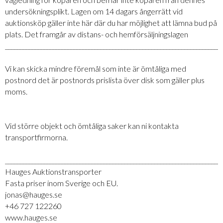
undersökningsplikt. Lagen om 14 dagars ångerrätt vid
auktionsköp gäller inte här där du har möjlighet att lämna bud på
plats. Det framgår av distans- och hemförsäljningslagen
_________________________________________________________________________
Vi kan skicka mindre föremål som inte är ömtåliga med
postnord det är postnords prislista över disk som gäller plus
moms.
Vid större objekt och ömtåliga saker kan ni kontakta
transportfirmorna.
_________________________________________________________________________
Hauges Auktionstransporter
Fasta priser inom Sverige och EU.
jonas@hauges.se
+46 727 122260
www.hauges.se