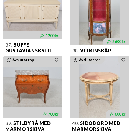
1 200 kr
2 600 kr
37.
BUFFE
GUSTAVIANSKSTIL
38.
VITRINSKÅP
Avslutat rop
Avslutat rop
700 kr
600 kr
39.
STILBYRÅ MED
40.
SIDOBORD MED
MARMORSKIVA
MARMORSKIVA