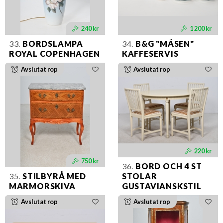
240 kr
1 200 kr
33.
BORDSLAMPA
34.
B&G "MÅSEN"
ROYAL COPENHAGEN
KAFFESERVIS
Avslutat rop
Avslutat rop
220 kr
750 kr
36.
BORD OCH 4 ST
35.
STILBYRÅ MED
STOLAR
MARMORSKIVA
GUSTAVIANSKSTIL
Avslutat rop
Avslutat rop