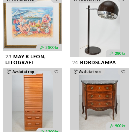
2 800 kr
280 kr
23.
MAY K LEON,
LITOGRAFI
24.
BORDSLAMPA
Avslutat rop
Avslutat rop
900 kr
1 300 kr