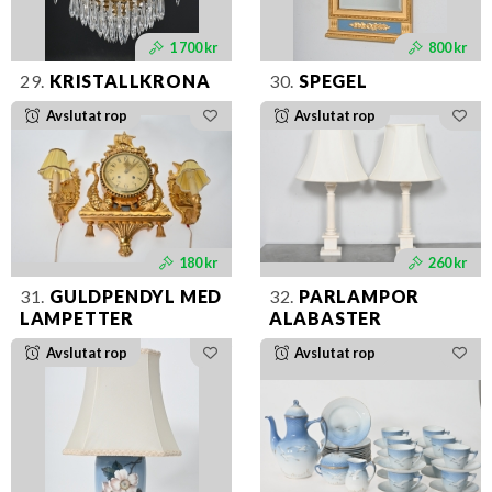
1 700 kr
800 kr
29.
KRISTALLKRONA
30.
SPEGEL
Avslutat rop
Avslutat rop
180 kr
260 kr
31.
GULDPENDYL MED
32.
PARLAMPOR
LAMPETTER
ALABASTER
Avslutat rop
Avslutat rop