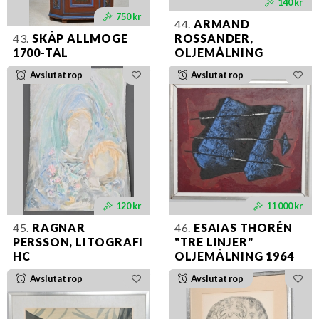
140 kr
750 kr
44.
ARMAND
43.
SKÅP ALLMOGE
ROSSANDER,
1700-TAL
OLJEMÅLNING
Avslutat rop
Avslutat rop
120 kr
11 000 kr
45.
RAGNAR
46.
ESAIAS THORÉN
PERSSON, LITOGRAFI
"TRE LINJER"
HC
OLJEMÅLNING 1964
Avslutat rop
Avslutat rop