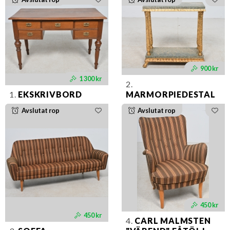
900 kr
1 300 kr
2.
1.
EKSKRIVBORD
MARMORPIEDESTAL
Avslutat rop
Avslutat rop
450 kr
450 kr
4.
CARL MALMSTEN