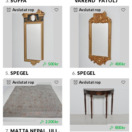
3.
SOFFA
"VÄREND" FÅTÖLJ
Avslutat rop
Avslutat rop
500 kr
400 kr
5.
SPEGEL
6.
SPEGEL
Avslutat rop
Avslutat rop
2 200 kr
800 kr
7.
MATTA NEPAL, ULL,