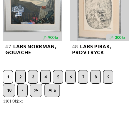
900 kr
300 kr
47.
LARS NORRMAN,
48.
LARS PIRAK,
GOUACHE
PROVTRYCK
1
2
3
4
5
6
7
8
9
10
>
≫
Alla
1181 Objekt