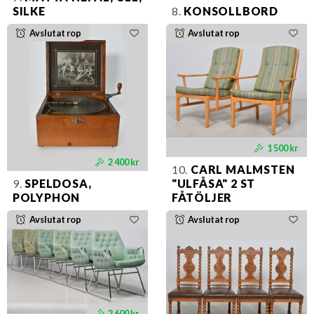
SILKE
8.
KONSOLLBORD
Avslutat rop
Avslutat rop
1 500 kr
2 400 kr
10.
CARL MALMSTEN
9.
SPELDOSA,
"ULFÅSA" 2 ST
POLYPHON
FÅTÖLJER
Avslutat rop
Avslutat rop
2 600 kr