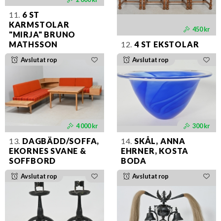
11.
6 ST
KARMSTOLAR
450 kr
"MIRJA" BRUNO
MATHSSON
12.
4 ST EKSTOLAR
Avslutat rop
Avslutat rop
4 000 kr
300 kr
13.
DAGBÄDD/SOFFA,
14.
SKÅL, ANNA
EKORNES SVANE &
EHRNER, KOSTA
SOFFBORD
BODA
Avslutat rop
Avslutat rop