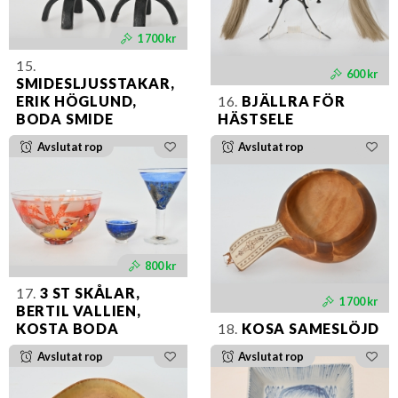
1 700 kr
15.
600 kr
SMIDESLJUSSTAKAR,
ERIK HÖGLUND,
16.
BJÄLLRA FÖR
BODA SMIDE
HÄSTSELE
Avslutat rop
Avslutat rop
800 kr
17.
3 ST SKÅLAR,
1 700 kr
BERTIL VALLIEN,
KOSTA BODA
18.
KOSA SAMESLÖJD
Avslutat rop
Avslutat rop