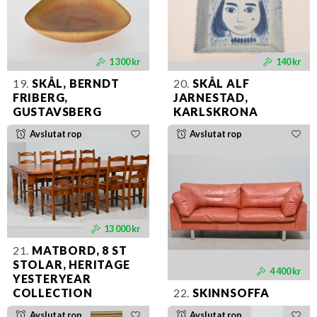
1 300 kr
140 kr
19.
SKÅL, BERNDT
20.
SKÅL ALF
FRIBERG,
JARNESTAD,
GUSTAVSBERG
KARLSKRONA
Avslutat rop
Avslutat rop
13 000 kr
21.
MATBORD, 8 ST
STOLAR, HERITAGE
4 400 kr
YESTERYEAR
COLLECTION
22.
SKINNSOFFA
Avslutat rop
Avslutat rop