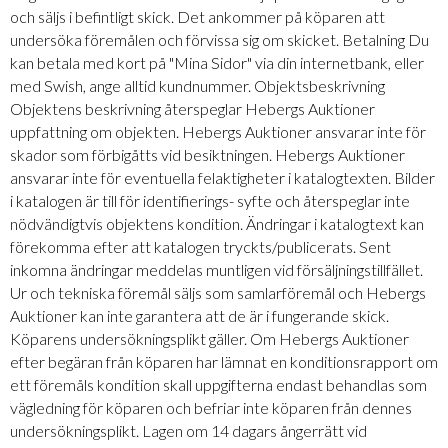
och säljs i befintligt skick. Det ankommer på köparen att
undersöka föremålen och förvissa sig om skicket. Betalning Du
kan betala med kort på "Mina Sidor" via din internetbank, eller
med Swish, ange alltid kundnummer. Objektsbeskrivning
Objektens beskrivning återspeglar Hebergs Auktioner
uppfattning om objekten. Hebergs Auktioner ansvarar inte för
skador som förbigåtts vid besiktningen. Hebergs Auktioner
ansvarar inte för eventuella felaktigheter i katalogtexten. Bilder
i katalogen är till för identifierings- syfte och återspeglar inte
nödvändigtvis objektens kondition. Ändringar i katalogtext kan
förekomma efter att katalogen tryckts/publicerats. Sent
inkomna ändringar meddelas muntligen vid försäljningstillfället.
Ur och tekniska föremål säljs som samlarföremål och Hebergs
Auktioner kan inte garantera att de är i fungerande skick.
Köparens undersökningsplikt gäller. Om Hebergs Auktioner
efter begäran från köparen har lämnat en konditionsrapport om
ett föremåls kondition skall uppgifterna endast behandlas som
vägledning för köparen och befriar inte köparen från dennes
undersökningsplikt. Lagen om 14 dagars ångerrätt vid