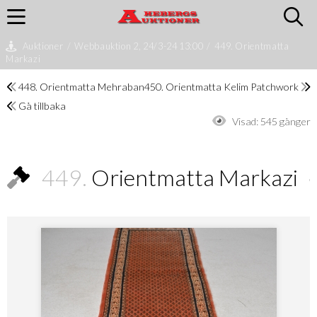
Auktioner
/
Webbauktion 2, 24/3-24 13:00
/
449. Orientmatta
Markazi
448. Orientmatta Mehraban
450. Orientmatta Kelim Patchwork
Gå tillbaka
Visad:
545 gånger
449.
Orientmatta Markazi