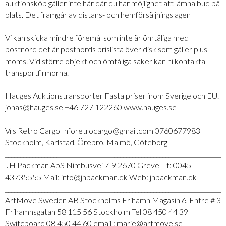
auktionsköp gäller inte här där du har möjlighet att lämna bud på
plats. Det framgår av distans- och hemförsäljningslagen
_________________________________________________________________________
Vi kan skicka mindre föremål som inte är ömtåliga med
postnord det är postnords prislista över disk som gäller plus
moms. Vid större objekt och ömtåliga saker kan ni kontakta
transportfirmorna.
_________________________________________________________________________
Hauges Auktionstransporter Fasta priser inom Sverige och EU.
jonas@hauges.se +46 727 122260 www.hauges.se
_________________________________________________________________________
Vrs Retro Cargo Inforetrocargo@gmail.com 0760677983
Stockholm, Karlstad, Örebro, Malmö, Göteborg
_________________________________________________________________________
JH Packman ApS Nimbusvej 7-9 2670 Greve Tlf: 0045-
43735555 Mail: info@jhpackman.dk Web: jhpackman.dk
_________________________________________________________________________
ArtMove Sweden AB Stockholms Frihamn Magasin 6, Entre # 3
Frihamnsgatan 58 115 56 Stockholm Tel 08 450 44 39
Switcboard 08 450 44 60 email : marie@artmove.se