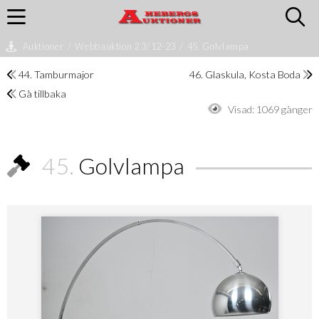
Auktioner
/
Webbauktion 2 3/12-23
/
45. Golvlampa
44. Tamburmajor
46. Glaskula, Kosta Boda
Gå tillbaka
Visad:
1069 gånger
45.
Golvlampa