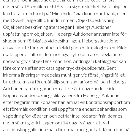
undersöka föremålen och förvissa sig om skicket. Betalning Du
kan betala med kort på "Mina Sidor" via din internetbank, eller
med Swish, ange alltid kundnummer. Objektsbeskrivning
Objektens beskrivning återspeglar Hebergs Auktioner
uppfattning om objekten. Hebergs Auktioner ansvarar inte för
skador som förbigåtts vid besiktningen. Hebergs Auktioner
ansvarar inte för eventuella felaktigheter i katalogtexten. Bilder
i katalogen är till för identifierings- syfte och återspeglar inte
nödvändigtvis objektens kondition. Ändringar i katalogtext kan
förekomma efter att katalogen tryckts/publicerats. Sent
inkomna ändringar meddelas muntligen vid försäljningstillfället.
Ur och tekniska föremål säljs som samlarföremål och Hebergs
Auktioner kan inte garantera att de är i fungerande skick.
Köparens undersökningsplikt gäller. Om Hebergs Auktioner
efter begäran från köparen har lämnat en konditionsrapport om
ett föremåls kondition skall uppgifterna endast behandlas som
vägledning för köparen och befriar inte köparen från dennes
undersökningsplikt. Lagen om 14 dagars ångerrätt vid
auktionsköp gäller inte här där du har möjlighet att lämna bud på