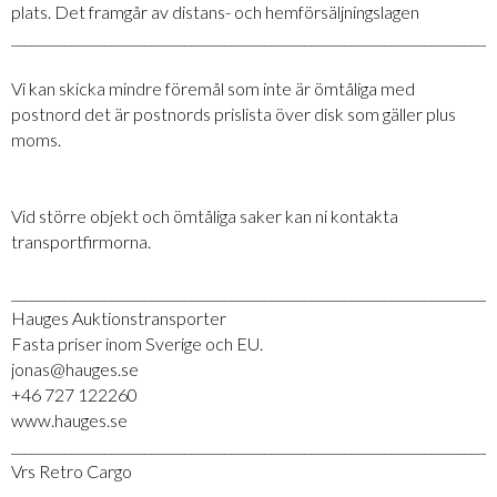
plats. Det framgår av distans- och hemförsäljningslagen
_________________________________________________________________________
Vi kan skicka mindre föremål som inte är ömtåliga med
postnord det är postnords prislista över disk som gäller plus
moms.
Vid större objekt och ömtåliga saker kan ni kontakta
transportfirmorna.
_________________________________________________________________________
Hauges Auktionstransporter
Fasta priser inom Sverige och EU.
jonas@hauges.se
+46 727 122260
www.hauges.se
_________________________________________________________________________
Vrs Retro Cargo