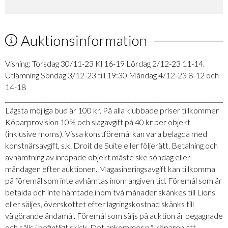
Auktionsinformation
Visning: Torsdag 30/11-23 Kl 16-19 Lördag 2/12-23 11-14.
Utlämning Söndag 3/12-23 till 19:30 Måndag 4/12-23 8-12 och
14-18
_________________________________________________________________________
Lägsta möjliga bud är 100 kr. På alla klubbade priser tillkommer
Köparprovision 10% och slagavgift på 40 kr per objekt
(inklusive moms). Vissa konstföremål kan vara belagda med
konstnärsavgift, s.k. Droit de Suite eller följerätt. Betalning och
avhämtning av inropade objekt måste ske söndag eller
måndagen efter auktionen. Magasineringsavgift kan tillkomma
på föremål som inte avhämtas inom angiven tid. Föremål som är
betalda och inte hämtade inom två månader skänkes till Lions
eller säljes, överskottet efter lagringskostnad skänks till
välgörande ändamål. Föremål som säljs på auktion är begagnade
och säljs i befintligt skick. Det ankommer på köparen att