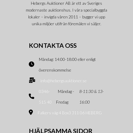
Hebergs Auktioner AB är ett av Sveriges
modernaste auktionshus. I våra specialbyggda
lokaler – invigda våren 2011 – bygger vi upp
unika miljöer utifrån föremålen vi säljer.
KONTAKTA OSS
Måndag: 14:00-18:00 eller enligt
överenskommelse
info@hebergsauktioner.se
0346-
Måndag -
8-11:30 & 13-
515 40
Fredag
16:00
Falkers väg 4 Box3 311 06 HEBERG
HJÄLPSAMMA SIDOR