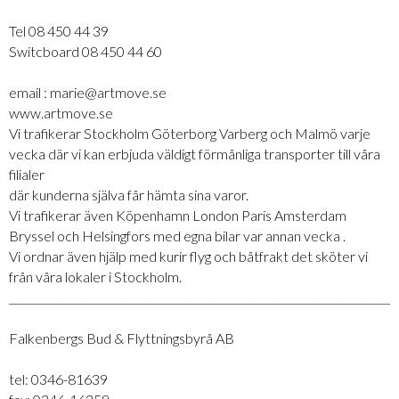
Tel 08 450 44 39
Switcboard 08 450 44 60
email : marie@artmove.se
www.artmove.se
Vi trafikerar Stockholm Göterborg Varberg och Malmö varje
vecka där vi kan erbjuda väldigt förmånliga transporter till våra
filialer
där kunderna själva får hämta sina varor.
Vi trafikerar även Köpenhamn London Paris Amsterdam
Bryssel och Helsingfors med egna bilar var annan vecka .
Vi ordnar även hjälp med kurir flyg och båtfrakt det sköter vi
från våra lokaler i Stockholm.
_________________________________________________________________________
Falkenbergs Bud & Flyttningsbyrå AB
tel: 0346-81639