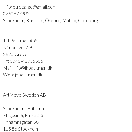
Inforetrocargo@gmail.com
0760677983
Stockholm, Karlstad, Örebro, Malmö, Göteborg
_________________________________________________________________________
JH Packman ApS
Nimbusvej 7-9
2670 Greve
Tlf: 0045-43735555
Mail: info@jhpackman.dk
Web: jhpackman.dk
_________________________________________________________________________
ArtMove Sweden AB
Stockholms Frihamn
Magasin 6, Entre # 3
Frihamnsgatan 58
115 56 Stockholm