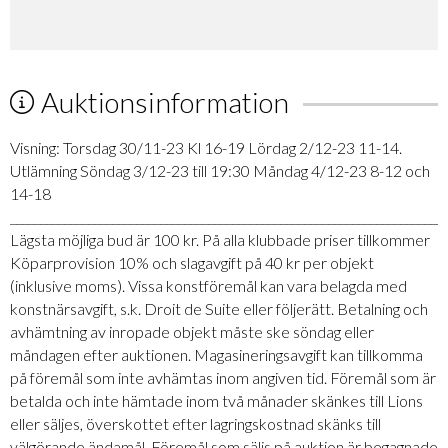
Auktionsinformation
Visning: Torsdag 30/11-23 Kl 16-19 Lördag 2/12-23 11-14.
Utlämning Söndag 3/12-23 till 19:30 Måndag 4/12-23 8-12 och
14-18
_________________________________________________________________________
Lägsta möjliga bud är 100 kr. På alla klubbade priser tillkommer
Köparprovision 10% och slagavgift på 40 kr per objekt
(inklusive moms). Vissa konstföremål kan vara belagda med
konstnärsavgift, s.k. Droit de Suite eller följerätt. Betalning och
avhämtning av inropade objekt måste ske söndag eller
måndagen efter auktionen. Magasineringsavgift kan tillkomma
på föremål som inte avhämtas inom angiven tid. Föremål som är
betalda och inte hämtade inom två månader skänkes till Lions
eller säljes, överskottet efter lagringskostnad skänks till
välgörande ändamål. Föremål som säljs på auktion är begagnade