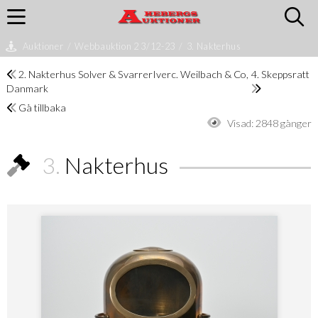
Auktioner
/
Webbauktion 2 3/12-23
/
3. Nakterhus
2. Nakterhus Solver & SvarrerIverc. Weilbach & Co,
4. Skeppsratt
Danmark
Gå tillbaka
Visad:
2848 gånger
3.
Nakterhus