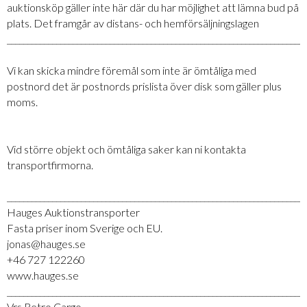
auktionsköp gäller inte här där du har möjlighet att lämna bud på
plats. Det framgår av distans- och hemförsäljningslagen
_________________________________________________________________________
Vi kan skicka mindre föremål som inte är ömtåliga med
postnord det är postnords prislista över disk som gäller plus
moms.
Vid större objekt och ömtåliga saker kan ni kontakta
transportfirmorna.
_________________________________________________________________________
Hauges Auktionstransporter
Fasta priser inom Sverige och EU.
jonas@hauges.se
+46 727 122260
www.hauges.se
_________________________________________________________________________
Vrs Retro Cargo