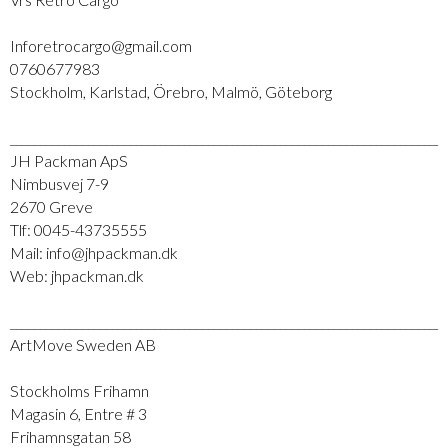
Inforetrocargo@gmail.com
0760677983
Stockholm, Karlstad, Örebro, Malmö, Göteborg
_________________________________________________________________________
JH Packman ApS
Nimbusvej 7-9
2670 Greve
Tlf: 0045-43735555
Mail: info@jhpackman.dk
Web: jhpackman.dk
_________________________________________________________________________
ArtMove Sweden AB
Stockholms Frihamn
Magasin 6, Entre # 3
Frihamnsgatan 58