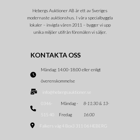
Hebergs Auktioner AB är ett av Sveriges
modernaste auktionshus. I våra specialbyggda
lokaler – invigda våren 2011 – bygger vi upp
unika miljöer utifrån föremålen vi säljer.
KONTAKTA OSS
Måndag: 14:00-18:00 eller enligt
överenskommelse
info@hebergsauktioner.se
0346-
Måndag -
8-11:30 & 13-
515 40
Fredag
16:00
Falkers väg 4 Box3 311 06 HEBERG