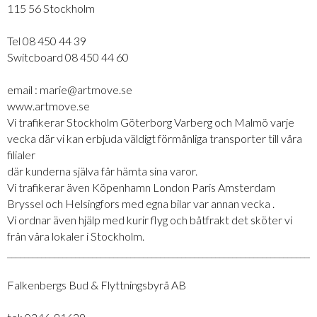
115 56 Stockholm
Tel 08 450 44 39
Switcboard 08 450 44 60
email : marie@artmove.se
www.artmove.se
Vi trafikerar Stockholm Göterborg Varberg och Malmö varje
vecka där vi kan erbjuda väldigt förmånliga transporter till våra
filialer
där kunderna själva får hämta sina varor.
Vi trafikerar även Köpenhamn London Paris Amsterdam
Bryssel och Helsingfors med egna bilar var annan vecka .
Vi ordnar även hjälp med kurir flyg och båtfrakt det sköter vi
från våra lokaler i Stockholm.
_________________________________________________________________________
Falkenbergs Bud & Flyttningsbyrå AB