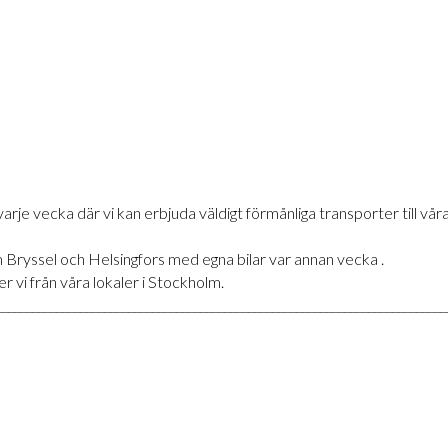
 vecka där vi kan erbjuda väldigt förmånliga transporter till våra f
ryssel och Helsingfors med egna bilar var annan vecka .
r vi från våra lokaler i Stockholm.
___________________________________________________________________________