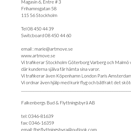
Magasin 6, Entre # 3
Frihamnsgatan 58
115 56 Stockholm
Tel 08 450 44 39
Switcboard 08 450 44 60
email : marie@artmove.se
www.artmove.se
Vi trafikerar Stockholm Göterborg Varberg och Malmö varje
där kunderna själva får hämta sina varor.
Vi trafikerar även Köpenhamn London Paris Amsterdam B
Vi ordnar även hjälp med kurir flyg och båtfrakt det sköte
______________________________________________________________
Falkenbergs Bud & Flyttningsbyrå AB
tel: 0346-81639
fax: 0346-16359
email: fbg.flyttningsbyra@outlook.com