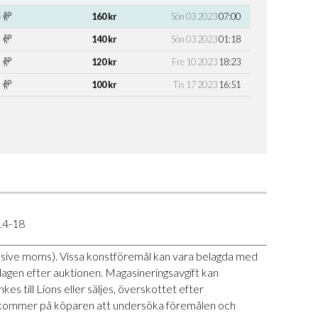
160 kr
Sön 03 2023
07:00
140 kr
Sön 03 2023
01:18
120 kr
Fre 10 2023
18:23
100 kr
Tis 17 2023
16:51
14-18
___________________________________________________________________-
klusive moms). Vissa konstföremål kan vara belagda med
ndagen efter auktionen. Magasineringsavgift kan
 till Lions eller säljes, överskottet efter
et ankommer på köparen att undersöka föremålen och