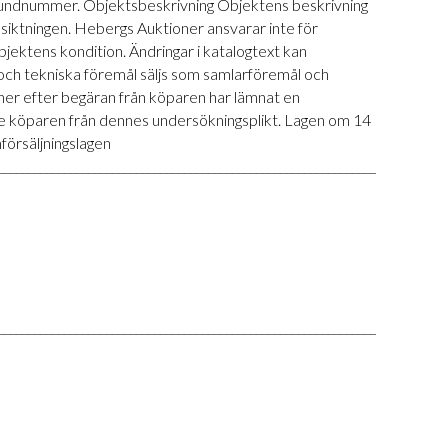
id kundnummer. Objektsbeskrivning Objektens beskrivning
siktningen. Hebergs Auktioner ansvarar inte för
 objektens kondition. Ändringar i katalogtext kan
r och tekniska föremål säljs som samlarföremål och
ner efter begäran från köparen har lämnat en
nte köparen från dennes undersökningsplikt. Lagen om 14
försäljningslagen
___________________________________________________________________________
___________________________________________________________________________