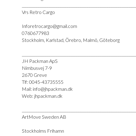
______________________________________________________________
Vrs Retro Cargo
Inforetrocargo@gmail.com
0760677983
Stockholm, Karlstad, Örebro, Malmö, Göteborg
______________________________________________________________
JH Packman ApS
Nimbusvej 7-9
2670 Greve
Tlf: 0045-43735555
Mail: info@jhpackman.dk
Web: jhpackman.dk
______________________________________________________________
ArtMove Sweden AB
Stockholms Frihamn