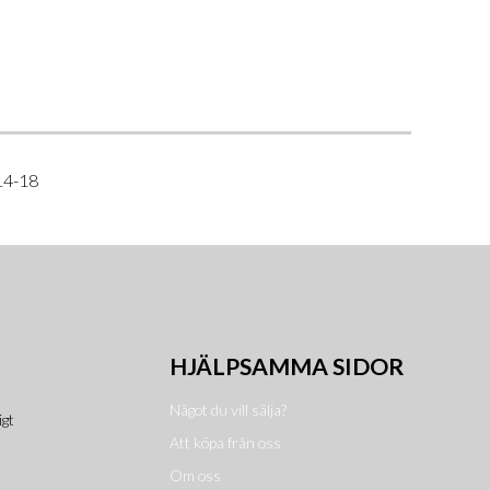
14-18
HJÄLPSAMMA SIDOR
Något du vill sälja?
igt
Att köpa från oss
Om oss