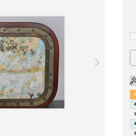
3
4
3
4
3