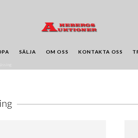
ÖPA
SÄLJA
OM OSS
KONTAKTA OSS
T
ässing
ing