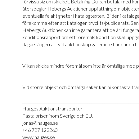
förvissa sig om skicket. Betalning Du kan betala med ko
återspeglar Hebergs Auktioner uppfattning om objekten.
eventuella felaktigheter i katalogtexten. Bilder i kataloge
förekomma efter att katalogen tryckts/publicerats. Sent 
Hebergs Auktioner kan inte garantera att de är i funge
konditionsrapport om ett föremåls kondition skall uppg
dagars ångerrätt vid auktionsköp gäller inte här där du h
______________________________________________________________
Vi kan skicka mindre föremål som inte är ömtåliga med p
Vid större objekt och ömtåliga saker kan ni kontakta tr
______________________________________________________________
Hauges Auktionstransporter
Fasta priser inom Sverige och EU.
jonas@hauges.se
+46 727 122260
www.hauges.se