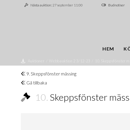
Nästa auktion:
27 september 11:00
Budnotiser
HEM
K
Auktioner
/
Webbauktion 2 3/12-23
/
10. Skeppsfönster m
9. Skeppsfönster mässing
Gå tillbaka
10.
Skeppsfönster mäss