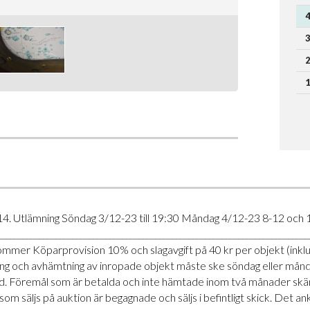
4
3
2
1
14. Utlämning Söndag 3/12-23 till 19:30 Måndag 4/12-23 8-12 och 
___________________________________________________________________________
illkommer Köparprovision 10% och slagavgift på 40 kr per objekt (in
talning och avhämtning av inropade objekt måste ske söndag eller må
. Föremål som är betalda och inte hämtade inom två månader skänkes
 som säljs på auktion är begagnade och säljs i befintligt skick. D