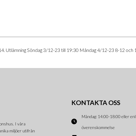
14. Utlämning Söndag 3/12-23 till 19:30 Måndag 4/12-23 8-12 och 
KONTAKTA OSS
Måndag: 14:00-18:00 eller enl
onshus. I våra
överenskommelse
nika miljöer utifrån