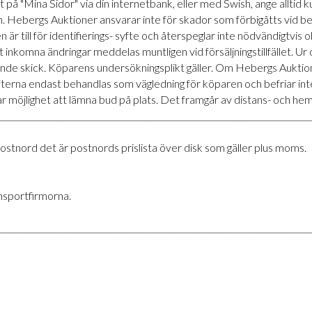
rt på "Mina Sidor" via din internetbank, eller med Swish, ange allt
 Hebergs Auktioner ansvarar inte för skador som förbigåtts vid be
n är till för identifierings- syfte och återspeglar inte nödvändigtvis
inkomna ändringar meddelas muntligen vid försäljningstillfället. U
rande skick. Köparens undersökningsplikt gäller. Om Hebergs Auktio
ifterna endast behandlas som vägledning för köparen och befriar i
ar möjlighet att lämna bud på plats. Det framgår av distans- och hem
___________________________________________________________________________
ostnord det är postnords prislista över disk som gäller plus moms.
ansportfirmorna.
___________________________________________________________________________