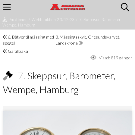
Auktioner
/
Webbauktion 2 3/12-23
/
7. Skeppsur, Barometer,
Wempe, Hamburg
6. Båtventil mässing med
8. Mässingsskylt, Öresundsvarvet,
spegel
Landskrona
Gå tillbaka
Visad:
819 gånger
7.
Skeppsur, Barometer,
Wempe, Hamburg