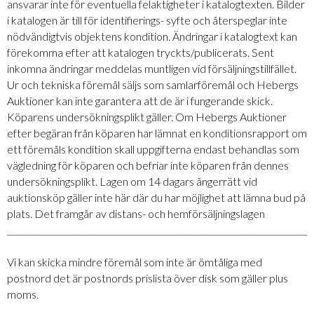
ansvarar inte för eventuella felaktigheter i katalogtexten. Bilder
i katalogen är till för identifierings- syfte och återspeglar inte
nödvändigtvis objektens kondition. Ändringar i katalogtext kan
förekomma efter att katalogen tryckts/publicerats. Sent
inkomna ändringar meddelas muntligen vid försäljningstillfället.
Ur och tekniska föremål säljs som samlarföremål och Hebergs
Auktioner kan inte garantera att de är i fungerande skick.
Köparens undersökningsplikt gäller. Om Hebergs Auktioner
efter begäran från köparen har lämnat en konditionsrapport om
ett föremåls kondition skall uppgifterna endast behandlas som
vägledning för köparen och befriar inte köparen från dennes
undersökningsplikt. Lagen om 14 dagars ångerrätt vid
auktionsköp gäller inte här där du har möjlighet att lämna bud på
plats. Det framgår av distans- och hemförsäljningslagen
_________________________________________________________________________
Vi kan skicka mindre föremål som inte är ömtåliga med
postnord det är postnords prislista över disk som gäller plus
moms.