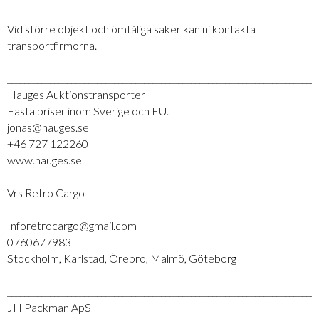
Vid större objekt och ömtåliga saker kan ni kontakta
transportfirmorna.
_________________________________________________________________________
Hauges Auktionstransporter
Fasta priser inom Sverige och EU.
jonas@hauges.se
+46 727 122260
www.hauges.se
_________________________________________________________________________
Vrs Retro Cargo
Inforetrocargo@gmail.com
0760677983
Stockholm, Karlstad, Örebro, Malmö, Göteborg
_________________________________________________________________________
JH Packman ApS