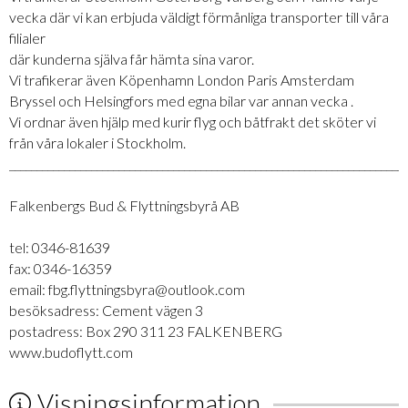
vecka där vi kan erbjuda väldigt förmånliga transporter till våra
filialer
där kunderna själva får hämta sina varor.
Vi trafikerar även Köpenhamn London Paris Amsterdam
Bryssel och Helsingfors med egna bilar var annan vecka .
Vi ordnar även hjälp med kurir flyg och båtfrakt det sköter vi
från våra lokaler i Stockholm.
_________________________________________________________________________
Falkenbergs Bud & Flyttningsbyrå AB
tel: 0346-81639
fax: 0346-16359
email: fbg.flyttningsbyra@outlook.com
besöksadress: Cement vägen 3
postadress: Box 290 311 23 FALKENBERG
www.budoflytt.com
Visningsinformation