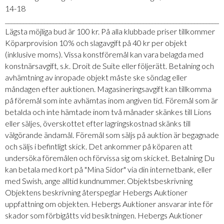
14-18
_________________________________________________________________________
Lägsta möjliga bud är 100 kr. På alla klubbade priser tillkommer
Köparprovision 10% och slagavgift på 40 kr per objekt
(inklusive moms). Vissa konstföremål kan vara belagda med
konstnärsavgift, s.k. Droit de Suite eller följerätt. Betalning och
avhämtning av inropade objekt måste ske söndag eller
måndagen efter auktionen. Magasineringsavgift kan tillkomma
på föremål som inte avhämtas inom angiven tid. Föremål som är
betalda och inte hämtade inom två månader skänkes till Lions
eller säljes, överskottet efter lagringskostnad skänks till
välgörande ändamål. Föremål som säljs på auktion är begagnade
och säljs i befintligt skick. Det ankommer på köparen att
undersöka föremålen och förvissa sig om skicket. Betalning Du
kan betala med kort på "Mina Sidor" via din internetbank, eller
med Swish, ange alltid kundnummer. Objektsbeskrivning
Objektens beskrivning återspeglar Hebergs Auktioner
uppfattning om objekten. Hebergs Auktioner ansvarar inte för
skador som förbigåtts vid besiktningen. Hebergs Auktioner