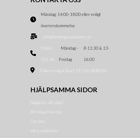
Måndag: 14:00-18:00 eller enligt
överenskommelse
info@hebergsauktioner.se
0346-
Måndag -
8-11:30 & 13-
515 40
Fredag
16:00
Falkers väg 4 Box3 311 06 HEBERG
HJÄLPSAMMA SIDOR
Något du vill sälja?
Att köpa från oss
Om oss
Våra auktioner
Kundservice