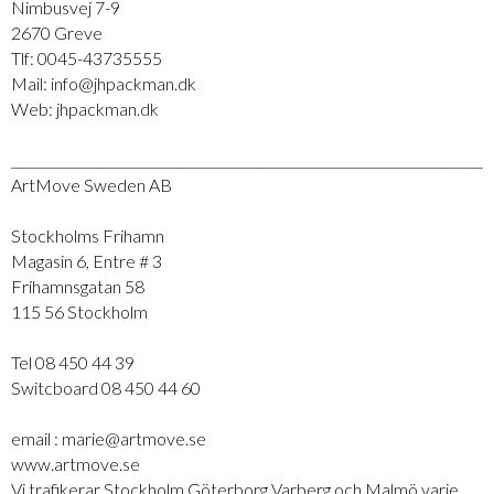
Nimbusvej 7-9
2670 Greve
Tlf: 0045-43735555
Mail: info@jhpackman.dk
Web: jhpackman.dk
_________________________________________________________________________
ArtMove Sweden AB
Stockholms Frihamn
Magasin 6, Entre # 3
Frihamnsgatan 58
115 56 Stockholm
Tel 08 450 44 39
Switcboard 08 450 44 60
email : marie@artmove.se
www.artmove.se
Vi trafikerar Stockholm Göterborg Varberg och Malmö varje