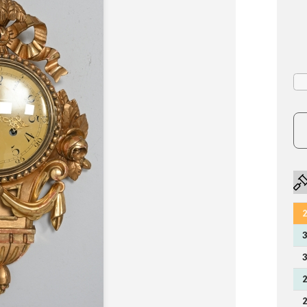
2
3
3
2
2