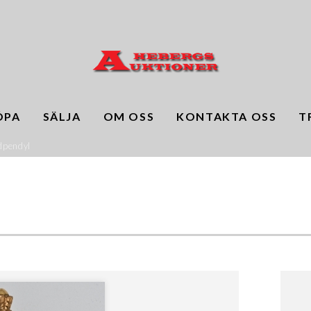
ÖPA
SÄLJA
OM OSS
KONTAKTA OSS
T
dpendyl