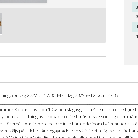
3
2
1
1
mning Söndag 22/9 till 19:30 Måndag 23/9 8-12 och 14-18
___________________________________________________________________________
illkommer Köparprovision 10% och slagavgift på 40 kr per objekt (in
talning och avhämtning av inropade objekt måste ske söndag eller må
. Föremål som är betalda och inte hämtade inom två månader skänkes
 som säljs på auktion är begagnade och säljs i befintligt skick. D
rt på "Mina Sidor" via din internetbank, eller med Swish, ange allt