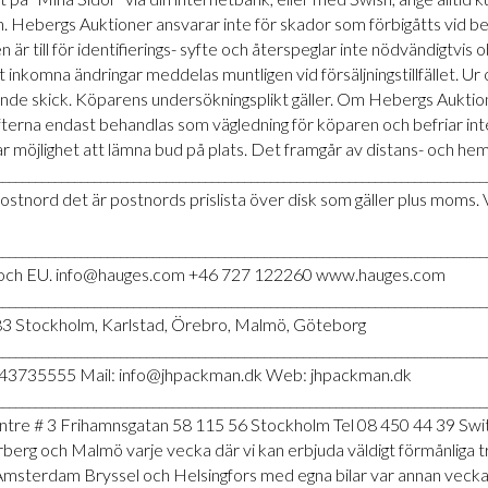
 Hebergs Auktioner ansvarar inte för skador som förbigåtts vid be
n är till för identifierings- syfte och återspeglar inte nödvändigtvis
inkomna ändringar meddelas muntligen vid försäljningstillfället. U
rande skick. Köparens undersökningsplikt gäller. Om Hebergs Auktio
ifterna endast behandlas som vägledning för köparen och befriar i
ar möjlighet att lämna bud på plats. Det framgår av distans- och hem
___________________________________________________________________________
stnord det är postnords prislista över disk som gäller plus moms. 
___________________________________________________________________________
ge och EU. info@hauges.com +46 727 122260 www.hauges.com
___________________________________________________________________________
3 Stockholm, Karlstad, Örebro, Malmö, Göteborg
___________________________________________________________________________
-43735555 Mail: info@jhpackman.dk Web: jhpackman.dk
___________________________________________________________________________
re # 3 Frihamnsgatan 58 115 56 Stockholm Tel 08 450 44 39 Swi
g och Malmö varje vecka där vi kan erbjuda väldigt förmånliga trans
msterdam Bryssel och Helsingfors med egna bilar var annan vecka . 