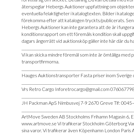
återspeglar Hebergs Auktioner uppfattning om objekten.
eventuella felaktigheter i katalogtexten. Bilder i kataloge
förekomma efter att katalogen tryckts/publicerats. Sent 
Hebergs Auktioner kan inte garantera att de är i funge
konditionsrapport om ett föremåls kondition skall uppg
dagars ångerrätt vid auktionsköp gäller inte här där du h
______________________________________________________________
Vi kan skicka mindre föremål som inte är ömtåliga med po
transportfirmorna.
______________________________________________________________
Hauges Auktionstransporter Fasta priser inom Sveri
______________________________________________________________
Vrs Retro Cargo Inforetrocargo@gmail.com 076067798
______________________________________________________________
JH Packman ApS Nimbusvej 7-9 2670 Greve Tlf: 0045
______________________________________________________________
ArtMove Sweden AB Stockholms Frihamn Magasin 6, Ent
www.artmove.se Vi trafikerar Stockholm Göterborg Varber
sina varor. Vi trafikerar även Köpenhamn London Paris A