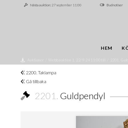
Nästa auktion:
27 september 11:00
Budnotiser
HEM
K
Auktioner
/
Webbauktion 1, 22/9-24 11:00 till
/
2201. Gul
2200. Taklampa
Gå tillbaka
2201.
Guldpendyl