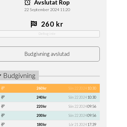
Avslutat Rop
22 September 2024 11:20
260 kr
Deltog inte
Budgivning avslutad
Budgivning
260 kr
Sön 22 2024
10:30
240 kr
Sön 22 2024
10:30
220 kr
Sön 22 2024
09:56
200 kr
Sön 22 2024
09:56
180 kr
Lör 21 2024
17:39