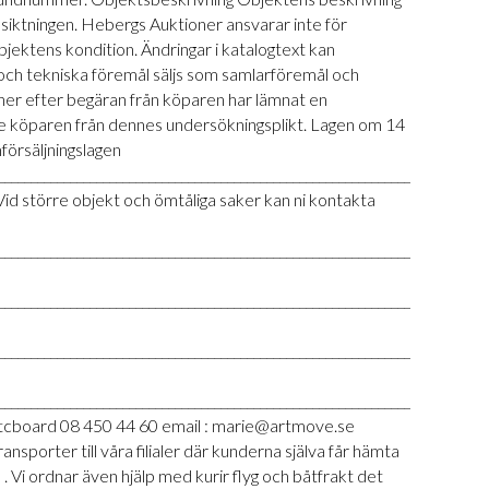
siktningen. Hebergs Auktioner ansvarar inte för
 objektens kondition. Ändringar i katalogtext kan
r och tekniska föremål säljs som samlarföremål och
ner efter begäran från köparen har lämnat en
nte köparen från dennes undersökningsplikt. Lagen om 14
försäljningslagen
___________________________________________________________________________
Vid större objekt och ömtåliga saker kan ni kontakta
___________________________________________________________________________
___________________________________________________________________________
___________________________________________________________________________
___________________________________________________________________________
tcboard 08 450 44 60 email : marie@artmove.se
porter till våra filialer där kunderna själva får hämta
Vi ordnar även hjälp med kurir flyg och båtfrakt det