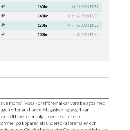
160 kr
Lör 21 2024
17:39
140 kr
Mån 16 2024
16:53
120 kr
Mån 16 2024
16:53
100 kr
Tis 10 2024
11:32
___________________________________________________________________-
klusive moms). Vissa konstföremål kan vara belagda med
ndagen efter auktionen. Magasineringsavgift kan
 till Lions eller säljes, överskottet efter
et ankommer på köparen att undersöka föremålen och
id kundnummer. Objektsbeskrivning Objektens beskrivning