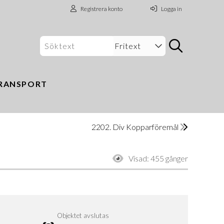
Registrera konto
Logga in
RANSPORT
2202. Div Kopparföremål
Visad:
455 gånger
Objektet avslutas