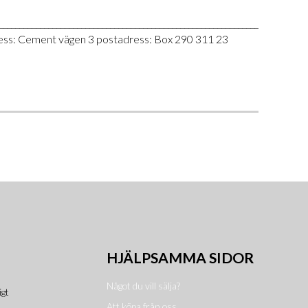
___________________________________________________________________________
ress: Cement vägen 3 postadress: Box 290 311 23
HJÄLPSAMMA SIDOR
Något du vill sälja?
igt
Att köpa från oss