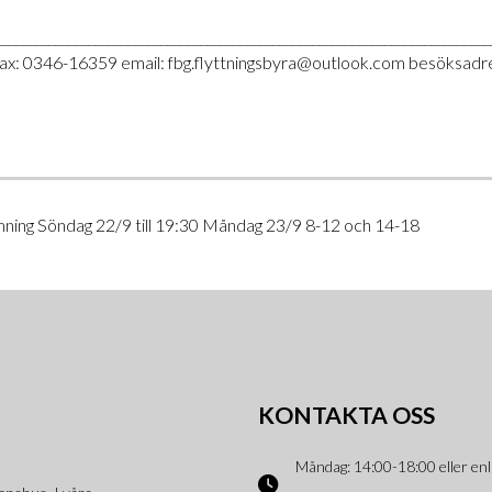
___________________________________________________________________________
fax: 0346-16359 email: fbg.flyttningsbyra@outlook.com besöksad
mning Söndag 22/9 till 19:30 Måndag 23/9 8-12 och 14-18
KONTAKTA OSS
Måndag: 14:00-18:00 eller enl