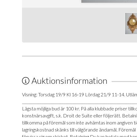
Auktionsinformation
Visning: Torsdag 19/9 Kl 16-19 Lördag 21/9 11-14. Utlä
______________________________________________________________
Lägsta möjliga bud är 100 kr. På alla klubbade priser t
konstnärsavgift, s.k. Droit de Suite eller följerätt. Be
tillkomma på föremål som inte avhämtas inom angiven tid
lagringskostnad skänks till välgörande ändamål. Föremål
förvissa sig om skicket. Betalning Du kan betala med ko